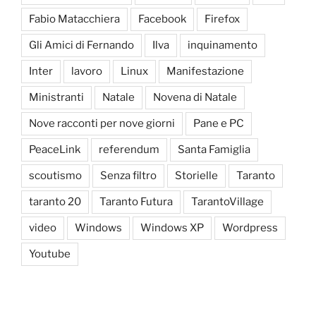
Fabio Matacchiera
Facebook
Firefox
Gli Amici di Fernando
Ilva
inquinamento
Inter
lavoro
Linux
Manifestazione
Ministranti
Natale
Novena di Natale
Nove racconti per nove giorni
Pane e PC
PeaceLink
referendum
Santa Famiglia
scoutismo
Senza filtro
Storielle
Taranto
taranto 20
Taranto Futura
TarantoVillage
video
Windows
Windows XP
Wordpress
Youtube