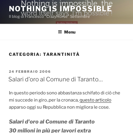
Salta
NOTHING IS IMPOSSIBLE
al
Il blog di Francesco "CrazyHorse" Settembre
contenuto
Menu
CATEGORIA:
TARANTINITÀ
PUBBLICATO
24 FEBBRAIO 2006
IL
Salari d'oro al Comune di Taranto…
In questo periodo sono abbastanza schifato di ciò che
mi succede in giro..per la cronaca,
questo articolo
apparso oggi su Repubblica non migliora le cose.
Salari d'oro al Comune di Taranto
30 milioni in più per lavori extra