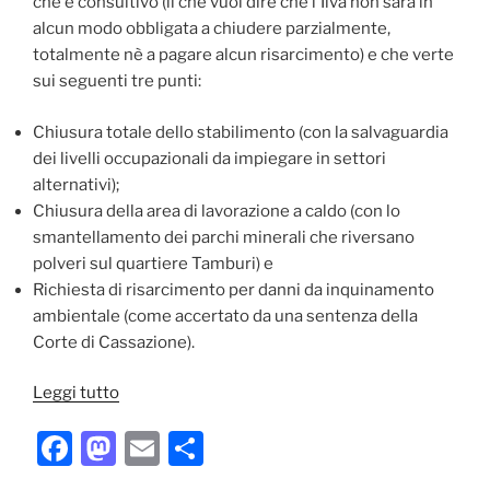
che è consultivo (il che vuol dire che l'Ilva non sarà in
alcun modo obbligata a chiudere parzialmente,
totalmente nè a pagare alcun risarcimento) e che verte
sui seguenti tre punti:
Chiusura totale dello stabilimento (con la salvaguardia
dei livelli occupazionali da impiegare in settori
alternativi);
Chiusura della area di lavorazione a caldo (con lo
smantellamento dei parchi minerali che riversano
polveri sul quartiere Tamburi) e
Richiesta di risarcimento per danni da inquinamento
ambientale (come accertato da una sentenza della
Corte di Cassazione).
“Taranto
Leggi tutto
e
F
M
E
C
l’inquinamento,
stabilita
a
a
m
o