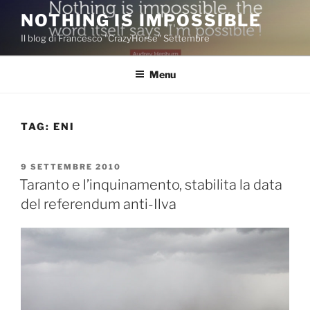
Salta
NOTHING IS IMPOSSIBLE
al
Il blog di Francesco "CrazyHorse" Settembre
contenuto
Menu
TAG:
ENI
PUBBLICATO
9 SETTEMBRE 2010
IL
Taranto e l’inquinamento, stabilita la data
del referendum anti-Ilva