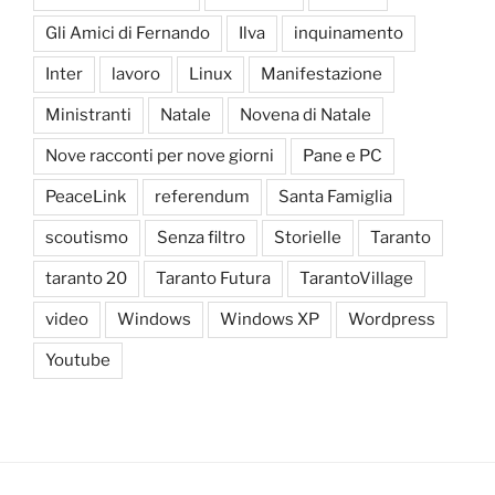
Gli Amici di Fernando
Ilva
inquinamento
Inter
lavoro
Linux
Manifestazione
Ministranti
Natale
Novena di Natale
Nove racconti per nove giorni
Pane e PC
PeaceLink
referendum
Santa Famiglia
scoutismo
Senza filtro
Storielle
Taranto
taranto 20
Taranto Futura
TarantoVillage
video
Windows
Windows XP
Wordpress
Youtube