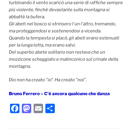
turbinando il vento scaricò una serie di raffiche sempre
più violente, finché devastante sulla montagna si
abbattè la bufera.
Gli abeti nel bosco si strinsero l'un l'altro, tremando,
ma proteggendosi e sostenendosi a vicenda.
Quando la tempesta si placò, gli abeti erano estenuati
per la lunga lotta, ma erano salvi.
Del superbo abete solitario non restava che un
mozzicone scheggiato e malinconico sul crinale della
montagna.
Dio non ha creato "io". Ha creato "noi".
Bruno Ferrero – C'è ancora qualcuno che danza
F
M
E
C
a
a
m
o
c
st
ai
n