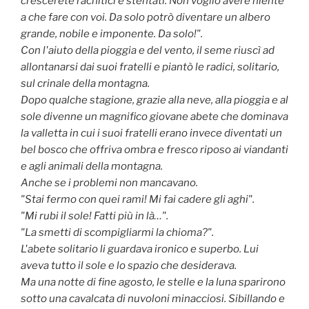
crescerete rachitici e stentati. Non voglio avere niente
a che fare con voi. Da solo potrò diventare un albero
grande, nobile e imponente. Da solo!".
Con l'aiuto della pioggia e del vento, il seme riuscì ad
allontanarsi dai suoi fratelli e piantò le radici, solitario,
sul crinale della montagna.
Dopo qualche stagione, grazie alla neve, alla pioggia e al
sole divenne un magnifico giovane abete che dominava
la valletta in cui i suoi fratelli erano invece diventati un
bel bosco che offriva ombra e fresco riposo ai viandanti
e agli animali della montagna.
Anche se i problemi non mancavano.
"Stai fermo con quei rami! Mi fai cadere gli aghi".
"Mi rubi il sole! Fatti più in là…".
"La smetti di scompigliarmi la chioma?".
L'abete solitario li guardava ironico e superbo. Lui
aveva tutto il sole e lo spazio che desiderava.
Ma una notte di fine agosto, le stelle e la luna sparirono
sotto una cavalcata di nuvoloni minacciosi. Sibillando e