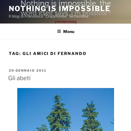
Salta
NOTHING IS IMPOSSIBLE
al
Il blog di Francesco "CrazyHorse" Settembre
contenuto
Menu
TAG:
GLI AMICI DI FERNANDO
PUBBLICATO
29 GENNAIO 2011
IL
Gli abeti