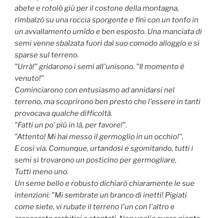
abete e rotolò giù per il costone della montagna,
rimbalzò su una roccia sporgente e finì con un tonfo in
un avvallamento umido e ben esposto. Una manciata di
semi venne sbalzata fuori dal suo comodo alloggio e si
sparse sul terreno.
"Urrà!" gridarono i semi all'unisono. "Il momento è
venuto!"
Cominciarono con entusiasmo ad annidarsi nel
terreno, ma scoprirono ben presto che l'essere in tanti
provocava qualche difficoltà.
"Fatti un po' più in là, per favore!".
"Attento! Mi hai messo il germoglio in un occhio!".
E così via. Comunque, urtandosi e sgomitando, tutti i
semi si trovarono un posticino per germogliare.
Tutti meno uno.
Un seme bello e robusto dichiarò chiaramente le sue
intenzioni: "Mi sembrate un branco di inetti! Pigiati
come siete, vi rubate il terreno l'un con l'altro e