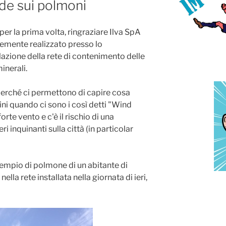
ide sui polmoni
per la prima volta, ringraziare Ilva SpA
temente realizzato presso lo
llazione della rete di contenimento delle
inerali.
 perché ci permettono di capire cosa
ni quando ci sono i così detti "Wind
forte vento e c'è il rischio di una
i inquinanti sulla città (in particolar
esempio di polmone di un abitante di
la rete installata nella giornata di ieri,