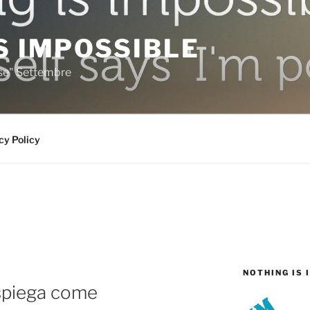
S IMPOSSIBLE
rse" Settembre
cy Policy
NOTHING IS 
i spiega come