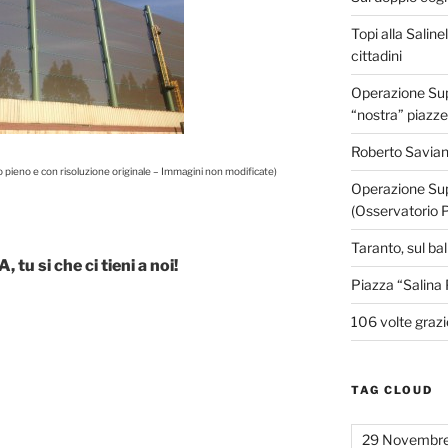
Topi alla Saline
cittadini
Operazione Supe
“nostra” piazze
Roberto Savian
mo pieno e con risoluzione originale – Immagini non modificate)
Operazione Sup
(Osservatorio 
Taranto, sul ba
, tu si che ci tieni a noi!
Piazza “Salina 
106 volte grazi
TAG CLOUD
29 Novembr