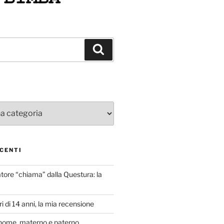
Cerca
CENTI
atore “chiama” dalla Questura: la
i di 14 anni, la mia recensione
nome, materno e paterno