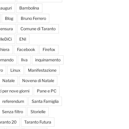
auguri
Bambolina
Blog
Bruno Ferrero
ensura
Comune di Taranto
lleDiCi
ENI
hiera
Facebook
Firefox
Fernando
Ilva
inquinamento
ro
Linux
Manifestazione
Natale
Novena di Natale
 per nove giorni
Pane e PC
referendum
Santa Famiglia
Senza filtro
Storielle
aranto 20
Taranto Futura