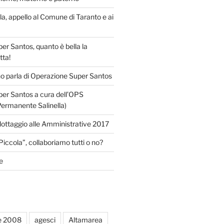
lla, appello al Comune di Taranto e ai
r Santos, quanto è bella la
tta!
o parla di Operazione Super Santos
er Santos a cura dell’OPS
Permanente Salinella)
llottaggio alle Amministrative 2017
Piccola”, collaboriamo tutti o no?
e
e 2008
agesci
Altamarea