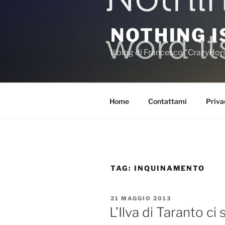
Salta
al
NOTHING I
contenuto
Il blog di Francesco "CrazyHo
Home
Contattami
Priva
TAG:
INQUINAMENTO
PUBBLICATO
21 MAGGIO 2013
IL
L’Ilva di Taranto c