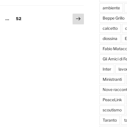
ambiente
Pagina
Beppe Grillo
a
agina
Pagina
…
52
successiva
calcetto
c
diossina
E
Fabio Matacc
Gli Amici di 
Inter
lavo
Ministranti
Nove racconti
PeaceLink
scoutismo
Taranto
t