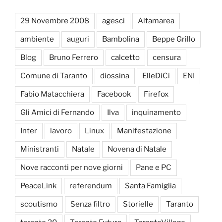
29 Novembre 2008
agesci
Altamarea
ambiente
auguri
Bambolina
Beppe Grillo
Blog
Bruno Ferrero
calcetto
censura
Comune di Taranto
diossina
ElleDiCi
ENI
Fabio Matacchiera
Facebook
Firefox
Gli Amici di Fernando
Ilva
inquinamento
Inter
lavoro
Linux
Manifestazione
Ministranti
Natale
Novena di Natale
Nove racconti per nove giorni
Pane e PC
PeaceLink
referendum
Santa Famiglia
scoutismo
Senza filtro
Storielle
Taranto