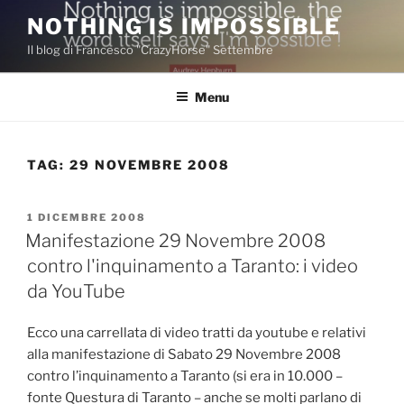
Salta
NOTHING IS IMPOSSIBLE
al
Il blog di Francesco "CrazyHorse" Settembre
contenuto
Menu
TAG:
29 NOVEMBRE 2008
PUBBLICATO
1 DICEMBRE 2008
IL
Manifestazione 29 Novembre 2008
contro l'inquinamento a Taranto: i video
da YouTube
Ecco una carrellata di video tratti da youtube e relativi
alla manifestazione di Sabato 29 Novembre 2008
contro l’inquinamento a Taranto (si era in 10.000 –
fonte Questura di Taranto – anche se molti parlano di