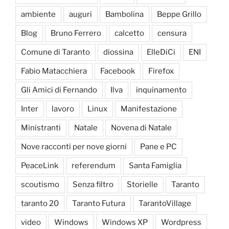
ambiente
auguri
Bambolina
Beppe Grillo
Blog
Bruno Ferrero
calcetto
censura
Comune di Taranto
diossina
ElleDiCi
ENI
Fabio Matacchiera
Facebook
Firefox
Gli Amici di Fernando
Ilva
inquinamento
Inter
lavoro
Linux
Manifestazione
Ministranti
Natale
Novena di Natale
Nove racconti per nove giorni
Pane e PC
PeaceLink
referendum
Santa Famiglia
scoutismo
Senza filtro
Storielle
Taranto
taranto 20
Taranto Futura
TarantoVillage
video
Windows
Windows XP
Wordpress