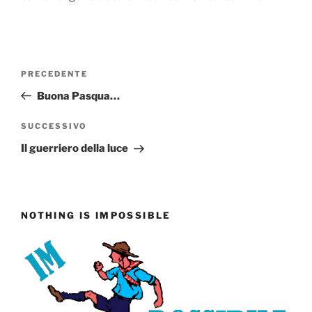
Navigazione
Articolo
PRECEDENTE
articoli
precedente:
Buona Pasqua…
Articolo
SUCCESSIVO
successivo
Il guerriero della luce
NOTHING IS IMPOSSIBLE