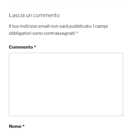
o
o
di
o
n
Lascia un commento
k
Il tuo indirizzo email non sarà pubblicato.
I campi
obbligatori sono contrassegnati
*
Commento
*
Nome
*