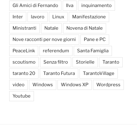
Gli Amici di Fernando
Ilva
inquinamento
Inter
lavoro
Linux
Manifestazione
Ministranti
Natale
Novena di Natale
Nove racconti per nove giorni
Pane e PC
PeaceLink
referendum
Santa Famiglia
scoutismo
Senza filtro
Storielle
Taranto
taranto 20
Taranto Futura
TarantoVillage
video
Windows
Windows XP
Wordpress
Youtube