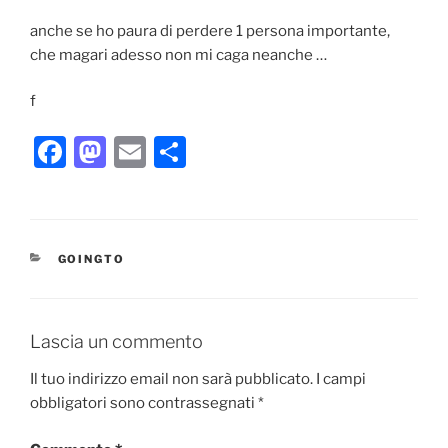
anche se ho paura di perdere 1 persona importante,
che magari adesso non mi caga neanche …
f
F
M
E
C
a
a
m
o
c
st
ai
n
e
o
l
di
CATEGORIE
GOINGTO
b
d
vi
o
o
di
o
n
Lascia un commento
k
Il tuo indirizzo email non sarà pubblicato.
I campi
obbligatori sono contrassegnati
*