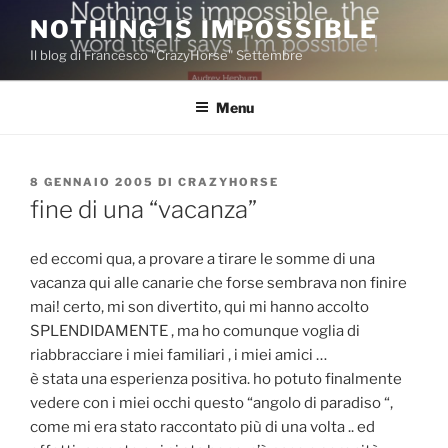
Salta
NOTHING IS IMPOSSIBLE
al
Il blog di Francesco "CrazyHorse" Settembre
contenuto
Menu
PUBBLICATO
8 GENNAIO 2005
DI
CRAZYHORSE
IL
fine di una “vacanza”
ed eccomi qua, a provare a tirare le somme di una
vacanza qui alle canarie che forse sembrava non finire
mai! certo, mi son divertito, qui mi hanno accolto
SPLENDIDAMENTE , ma ho comunque voglia di
riabbracciare i miei familiari , i miei amici …
è stata una esperienza positiva. ho potuto finalmente
vedere con i miei occhi questo “angolo di paradiso “,
come mi era stato raccontato più di una volta .. ed