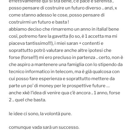
effettivamente qui si sta bene, c’è pace e serenità ,
posso pensare di costruire un futuro diverso .. anzi, x
come stanno adesso le cose, posso pensare di
costruirmi un futuro e basta !
abbiamo deciso che rimarremo un anno in italia! bene
così, potremo fare la gavetta (lo so, è 1 accetta ma mi
piaceva tantissimo!!!), i miei saran + contenti e
soprattutto potrò valutare anche altre ipotesi che
forse (forse!!!) mi ero precluso in partenza .. certo, non è
che aspiro a mantenere una famiglia con lo stipendo da
tecnico informatico in telecom, ma è già qualcosa con
cui posso fare esperienza e soprattutto mettere da
parte un po’ di money per le prospettive future …
anche xkè l’idea di venire qua c’è ancora .. 1 anno, forse
2 .. quel che basta.
le idee ci sono, la volontà pure.
comunque vada sarà un successo.