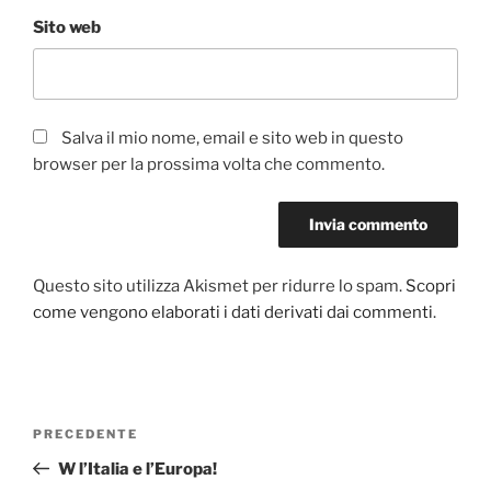
Sito web
Salva il mio nome, email e sito web in questo
browser per la prossima volta che commento.
Questo sito utilizza Akismet per ridurre lo spam.
Scopri
come vengono elaborati i dati derivati dai commenti
.
Navigazione
Articolo
PRECEDENTE
articoli
precedente:
W l’Italia e l’Europa!