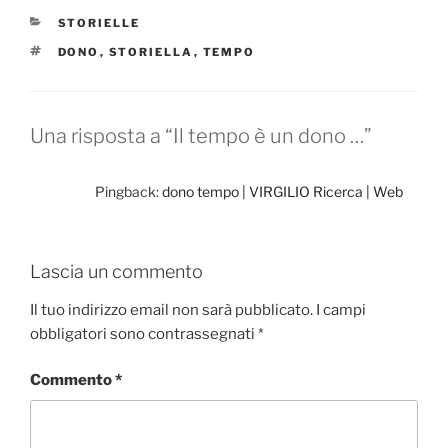
e
o
l
di
CATEGORIE
STORIELLE
b
d
vi
TAG
DONO
,
STORIELLA
,
TEMPO
o
o
di
o
n
k
Una risposta a “Il tempo è un dono …”
Pingback:
dono tempo | VIRGILIO Ricerca | Web
Lascia un commento
Il tuo indirizzo email non sarà pubblicato.
I campi
obbligatori sono contrassegnati
*
Commento
*