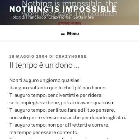
Salta
NOTHING IS IMPOSSIBLE
al
Il blog di Francesco "CrazyHorse" Settembre
contenuto
Menu
PUBBLICATO
16 MAGGIO 2004
DI
CRAZYHORSE
IL
Il tempo è un dono …
Non ti auguro un giorno qualsiasi
ti auguro soltanto quello che i più non hanno.
Ti auguro tempo, per divertirti e per ridere;
se lo impiegherai bene, potrai ricavare qualcosa.
Ti auguro tempo, per il tuo fare ed il tuo pensare,
non solo per te stesso, ma anche per donarlo agli altri.
Ti auguro tempo, non per affrettarti e correre,
ma tempo per essere contento.