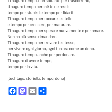
Ti auguro tempo, non soltanto per trascorrerlo,
ti auguro tempo perchè te ne resti:
tempo per stupirti e tempo per fidarti
Ti auguro tempo per toccare le stelle
e tempo per crescere, per maturare.
Ti auguro tempo per sperare nuovamente e per amare.
Non ha più senso rimandare.
Ti auguro tempo per trovare te stesso,
per vivere ogni giorno, ogni tua ora come un dono.
Ti auguro tempo anche per perdonare.
Ti auguro di avere tempo,
tempo per la vita.
[techtags: storiella, tempo, dono]
F
M
E
C
a
a
m
o
c
st
ai
n