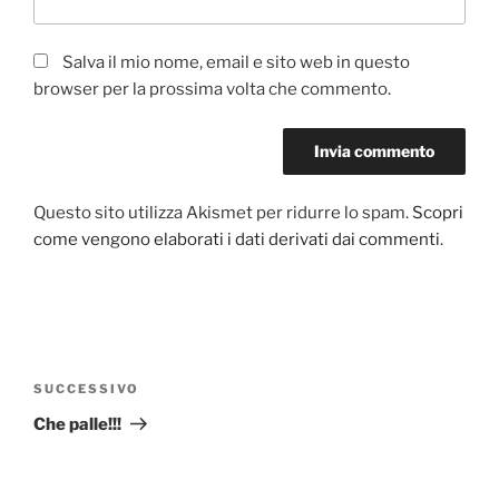
Salva il mio nome, email e sito web in questo
browser per la prossima volta che commento.
Questo sito utilizza Akismet per ridurre lo spam.
Scopri
come vengono elaborati i dati derivati dai commenti
.
Navigazione
articoli
Articolo
SUCCESSIVO
successivo
Che palle!!!