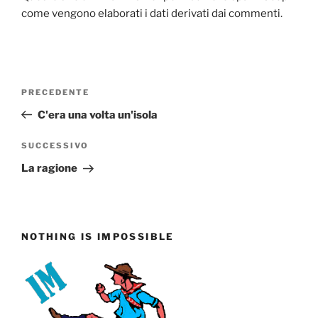
come vengono elaborati i dati derivati dai commenti
.
Navigazione
Articolo
PRECEDENTE
articoli
precedente:
C'era una volta un'isola
Articolo
SUCCESSIVO
successivo
La ragione
NOTHING IS IMPOSSIBLE