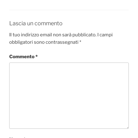
b
d
vi
o
o
di
o
n
Lascia un commento
k
Il tuo indirizzo email non sarà pubblicato.
I campi
obbligatori sono contrassegnati
*
Commento
*