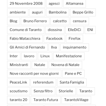
29 Novembre 2008
agesci
Altamarea
ambiente
auguri
Bambolina
Beppe Grillo
Blog
Bruno Ferrero
calcetto
censura
Comune di Taranto
diossina
ElleDiCi
ENI
Fabio Matacchiera
Facebook
Firefox
Gli Amici di Fernando
Ilva
inquinamento
Inter
lavoro
Linux
Manifestazione
Ministranti
Natale
Novena di Natale
Nove racconti per nove giorni
Pane e PC
PeaceLink
referendum
Santa Famiglia
scoutismo
Senza filtro
Storielle
Taranto
taranto 20
Taranto Futura
TarantoVillage