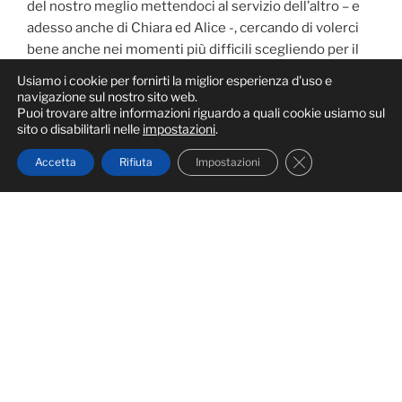
del nostro meglio mettendoci al servizio dell’altro – e
adesso anche di Chiara ed Alice -, cercando di volerci
bene anche nei momenti più difficili scegliendo per il
nostro bene.
Usiamo i cookie per fornirti la miglior esperienza d'uso e
navigazione sul nostro sito web.
Anche in questo caso la scelta è stata semplice,
Puoi trovare altre informazioni riguardo a quali cookie usiamo sul
sito o disabilitarli nelle
impostazioni
.
immediata. Una volta scoperta la possibilità ne
abbiamo parlato e, venuta al mondo Alice (che ha da
Close GDPR Cook
Accetta
Rifiuta
Impostazioni
subito avuto il doppio cognome), ci siamo mossi
affinché fosse lo stesso per Chiara che ne è felice.
Lo abbiamo ritenuto giusto per entrambe, lo abbiamo
ritenuto giusto per Francesca, che non era una mamma
invisibile prima così come io non sarò un papà sminuito
adesso.
Abbiamo scelto di voler essere parte di questa
rivoluzione sociale
che mette sullo stesso piano
entrambi i cognomi, perché uno non è superiore