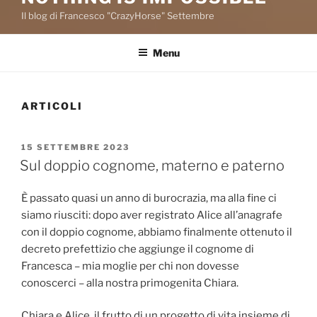
Il blog di Francesco "CrazyHorse" Settembre
Menu
ARTICOLI
PUBBLICATO
15 SETTEMBRE 2023
IL
Sul doppio cognome, materno e paterno
È passato quasi un anno di burocrazia, ma alla fine ci
siamo riusciti: dopo aver registrato Alice all’anagrafe
con il doppio cognome, abbiamo finalmente ottenuto il
decreto prefettizio che aggiunge il cognome di
Francesca – mia moglie per chi non dovesse
conoscerci – alla nostra primogenita Chiara.
Chiara e Alice, il frutto di un progetto di vita insieme di