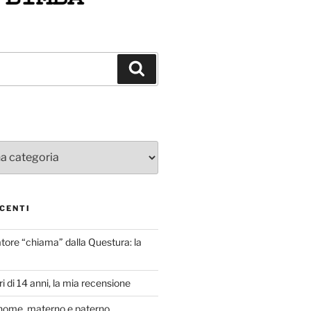
Cerca
CENTI
atore “chiama” dalla Questura: la
i di 14 anni, la mia recensione
nome, materno e paterno