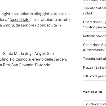
Topi alla Saline
cittadini
a logistico: abbiamo alloggiato presso un
lena" (
ecco il sito
) in cui abbiamo potuto
Operazione Supe
a umbra, da sempre riconosciuta in
“nostra” piazze
Roberto Savian
Operazione Sup
(Osservatorio 
lo, Santa Maria degli Angeli, San
Taranto, sul ba
fino, Porziuncola, eremo delle carceri,
a Rita, San Giovanni Rotondo,
Piazza “Salina 
106 volte grazi
TAG CLOUD
29 Novembr