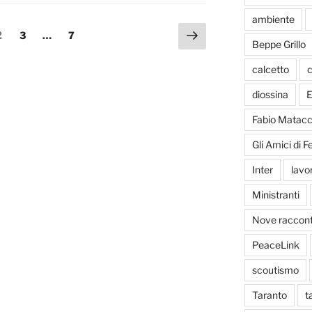
ambiente
Pagina
a
Pagina
Pagina
Pagina
2
3
…
7
Beppe Grillo
successiva
calcetto
c
diossina
E
Fabio Matacc
Gli Amici di 
Inter
lavo
Ministranti
Nove racconti
PeaceLink
scoutismo
Taranto
t