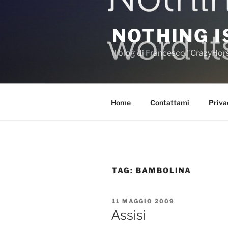
Salta
al
NOTHING I
contenuto
Il blog di Francesco "CrazyHo
Home
Contattami
Priva
TAG:
BAMBOLINA
PUBBLICATO
11 MAGGIO 2009
IL
Assisi