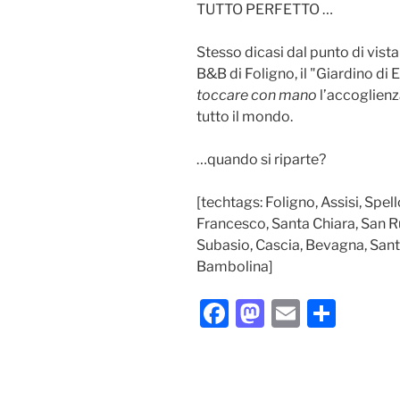
TUTTO PERFETTO
…
Stesso dicasi dal punto di vist
B&B di Foligno, il "Giardino di E
toccare con mano
l’accoglienz
tutto il mondo.
…quando si riparte?
[techtags: Foligno, Assisi, Spel
Francesco, Santa Chiara, San Ru
Subasio, Cascia, Bevagna, Sant
Bambolina]
F
M
E
C
a
a
m
o
c
st
ai
n
e
o
l
di