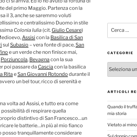
 ci si arriva. Ed io ho avuto la fortuna di
nte del primo Maggio. Partenza con la
asa il 3, anche se saremmo voluti
ellissimo e centralissimo Duomo in stile
Cerca:
ssima Colonia Iulia
(cit.
Giulio Cesare
)
 Medioevo,
Assisi
con la
Basilica di San
i
sul
Subasio
– vera fonte di pace,
San
fino
e un verde che non finisce mai,
CATEGORIE
a
Porziuncola
,
Bevagna
con la sua
Categorie
per poi passare da
Cascia
con la basilica
a Rita
e
San Giovanni Rotondo
durante il
vero un bel tour, ricco di serenità e
ARTICOLI RE
ma volta ad Assisi, e tutto era come
Quando il truff
possibilità di respirare quella
mia storia
e proprio distintivo di San Francesco…un
Vietato ai minor
ricare le batterie…in più al mio fianco
to posso tranquillamente considerare
Sul doppio cog