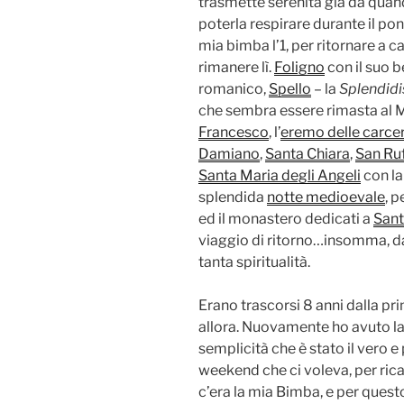
trasmette serenità già da quando
poterla respirare durante il po
mia bimba l’1, per ritornare a c
rimanere lì.
Foligno
con il suo b
romanico,
Spello
– la
Splendidi
che sembra essere rimasta al
Francesco
, l’
eremo delle carcer
Damiano
,
Santa Chiara
,
San Ru
Santa Maria degli Angeli
con l
splendida
notte medioevale
, 
ed il monastero dedicati a
Sant
viaggio di ritorno…insomma, dav
tanta spiritualità.
Erano trascorsi 8 anni dalla pri
allora. Nuovamente ho avuto la 
semplicità che è stato il vero 
weekend che ci voleva, per rica
c’era la mia Bimba, e per ques