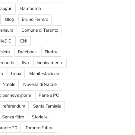
auguri
Bambolina
Blog
Bruno Ferrero
ensura
Comune di Taranto
lleDiCi
ENI
hiera
Facebook
Firefox
Fernando
Ilva
inquinamento
ro
Linux
Manifestazione
Natale
Novena di Natale
 per nove giorni
Pane e PC
referendum
Santa Famiglia
Senza filtro
Storielle
aranto 20
Taranto Futura