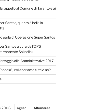
lla, appello al Comune di Taranto e ai
r Santos, quanto è bella la
tta!
o parla di Operazione Super Santos
er Santos a cura dell’OPS
Permanente Salinella)
llottaggio alle Amministrative 2017
Piccola”, collaboriamo tutti o no?
e
e 2008
agesci
Altamarea