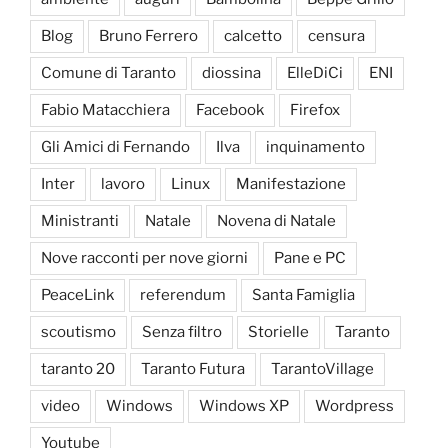
Blog
Bruno Ferrero
calcetto
censura
Comune di Taranto
diossina
ElleDiCi
ENI
Fabio Matacchiera
Facebook
Firefox
Gli Amici di Fernando
Ilva
inquinamento
Inter
lavoro
Linux
Manifestazione
Ministranti
Natale
Novena di Natale
Nove racconti per nove giorni
Pane e PC
PeaceLink
referendum
Santa Famiglia
scoutismo
Senza filtro
Storielle
Taranto
taranto 20
Taranto Futura
TarantoVillage
video
Windows
Windows XP
Wordpress
Youtube