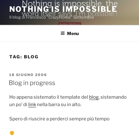
Salta
NOTHING IS IMPOSSIBLE
al
Il blog di Francesco "CrazyHorse" Settembre
contenuto
Menu
TAG:
BLOG
PUBBLICATO
18 GIUGNO 2006
IL
Blog in progress
Ho appena sistemato il template del
blog
, sistemando
un po’ di
link
nella barra su in alto.
Spero di riuscire a perderci sempre più tempo