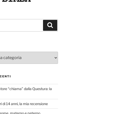
Cerca
CENTI
atore “chiama” dalla Questura: la
i di 14 anni, la mia recensione
nome, materno e paterno