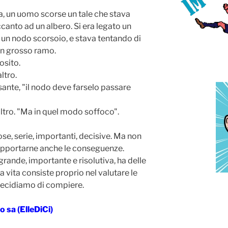
 un uomo scorse un tale che stava
nto ad un albero. Si era legato un
n un nodo scorsoio, e stava tentando di
un grosso ramo.
osito.
ltro.
ssante, "il nodo deve farselo passare
altro. "Ma in quel modo soffoco".
se, serie, importanti, decisive. Ma non
opportarne anche le conseguenze.
grande, importante e risolutiva, ha delle
vita consiste proprio nel valutare le
decidiamo di compiere.
o sa (ElleDiCi)