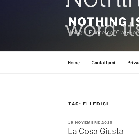
Salta
al
NOTHING I
contenuto
Il blog di Francesco "CrazyHo
Home
Contattami
Priva
TAG:
ELLEDICI
PUBBLICATO
19 NOVEMBRE 2010
IL
La Cosa Giusta