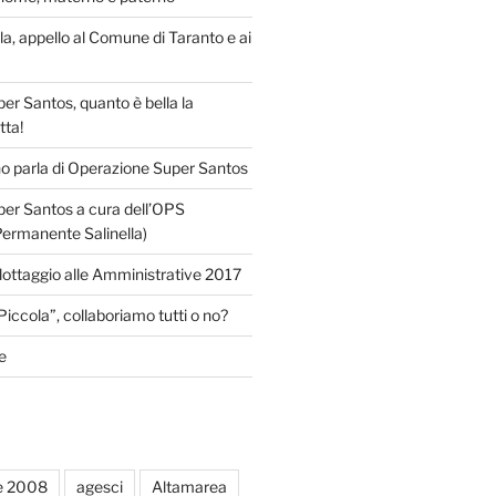
lla, appello al Comune di Taranto e ai
r Santos, quanto è bella la
tta!
o parla di Operazione Super Santos
er Santos a cura dell’OPS
Permanente Salinella)
llottaggio alle Amministrative 2017
Piccola”, collaboriamo tutti o no?
e
e 2008
agesci
Altamarea