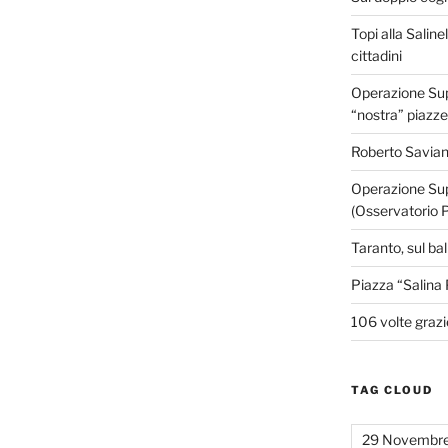
Topi alla Saline
cittadini
Operazione Supe
“nostra” piazze
Roberto Savian
Operazione Sup
(Osservatorio 
Taranto, sul ba
Piazza “Salina 
106 volte grazi
TAG CLOUD
29 Novembr