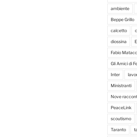
ambiente
Beppe Grillo
calcetto
c
diossina
E
Fabio Matacc
Gli Amici di 
Inter
lavo
Ministranti
Nove racconti
PeaceLink
scoutismo
Taranto
t