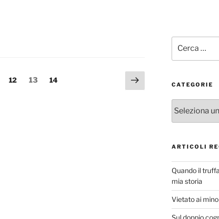
Cerca:
Pagina
Pagina
Pagina
Pagina
12
13
14
CATEGORIE
successiva
Categorie
ARTICOLI RE
Quando il truff
mia storia
Vietato ai minor
Sul doppio cog