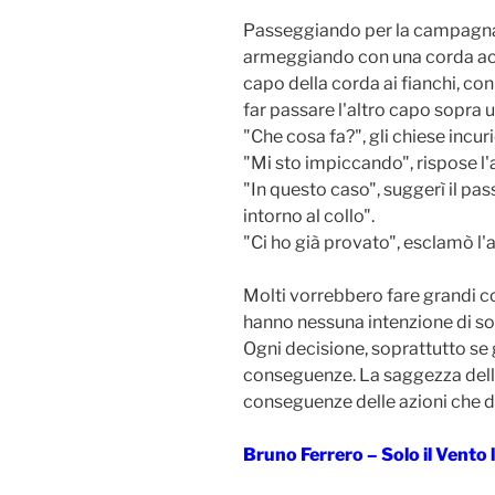
Passeggiando per la campagna,
armeggiando con una corda acca
capo della corda ai fianchi, co
far passare l'altro capo sopra 
"Che cosa fa?", gli chiese incuri
"Mi sto impiccando", rispose l'a
"In questo caso", suggerì il pa
intorno al collo".
"Ci ho già provato", esclamò l'
Molti vorrebbero fare grandi co
hanno nessuna intenzione di s
Ogni decisione, soprattutto se 
conseguenze. La saggezza della 
conseguenze delle azioni che 
Bruno Ferrero – Solo il Vento l