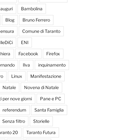
auguri
Bambolina
Blog
Bruno Ferrero
ensura
Comune di Taranto
lleDiCi
ENI
hiera
Facebook
Firefox
Fernando
Ilva
inquinamento
ro
Linux
Manifestazione
Natale
Novena di Natale
 per nove giorni
Pane e PC
referendum
Santa Famiglia
Senza filtro
Storielle
aranto 20
Taranto Futura