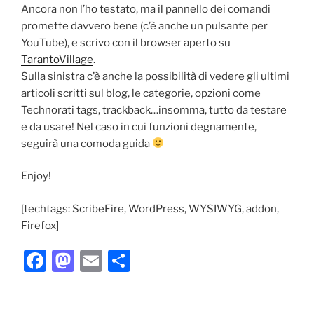
Ancora non l’ho testato, ma il pannello dei comandi
promette davvero bene (c’è anche un pulsante per
YouTube), e scrivo con il browser aperto su
TarantoVillage
.
Sulla sinistra c’è anche la possibilità di vedere gli ultimi
articoli scritti sul blog, le categorie, opzioni come
Technorati tags, trackback…insomma, tutto da testare
e da usare! Nel caso in cui funzioni degnamente,
seguirà una comoda guida
Enjoy!
[techtags: ScribeFire, WordPress, WYSIWYG, addon,
Firefox]
F
M
E
C
a
a
m
o
c
st
ai
n