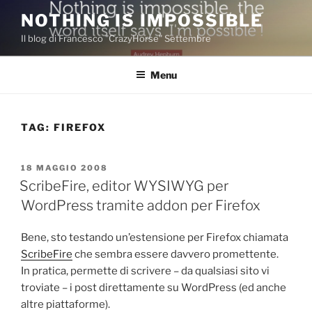
Salta
NOTHING IS IMPOSSIBLE
al
Il blog di Francesco "CrazyHorse" Settembre
contenuto
Menu
TAG:
FIREFOX
PUBBLICATO
18 MAGGIO 2008
IL
ScribeFire, editor WYSIWYG per
WordPress tramite addon per Firefox
Bene, sto testando un’estensione per Firefox chiamata
ScribeFire
che sembra essere davvero promettente.
In pratica, permette di scrivere – da qualsiasi sito vi
troviate – i post direttamente su WordPress (ed anche
altre piattaforme).