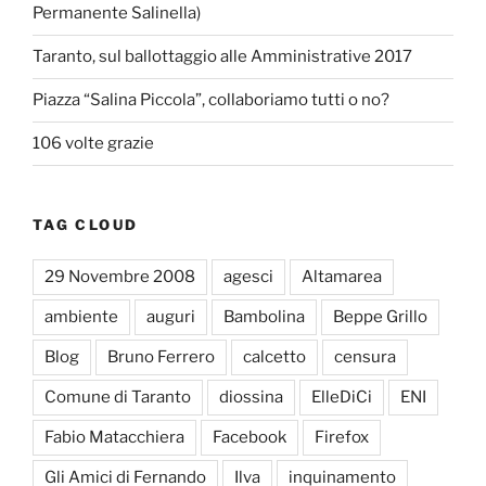
Permanente Salinella)
Taranto, sul ballottaggio alle Amministrative 2017
Piazza “Salina Piccola”, collaboriamo tutti o no?
106 volte grazie
TAG CLOUD
29 Novembre 2008
agesci
Altamarea
ambiente
auguri
Bambolina
Beppe Grillo
Blog
Bruno Ferrero
calcetto
censura
Comune di Taranto
diossina
ElleDiCi
ENI
Fabio Matacchiera
Facebook
Firefox
Gli Amici di Fernando
Ilva
inquinamento