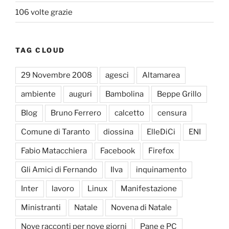
106 volte grazie
TAG CLOUD
29 Novembre 2008
agesci
Altamarea
ambiente
auguri
Bambolina
Beppe Grillo
Blog
Bruno Ferrero
calcetto
censura
Comune di Taranto
diossina
ElleDiCi
ENI
Fabio Matacchiera
Facebook
Firefox
Gli Amici di Fernando
Ilva
inquinamento
Inter
lavoro
Linux
Manifestazione
Ministranti
Natale
Novena di Natale
Nove racconti per nove giorni
Pane e PC