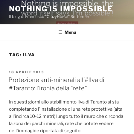
Salta
NOTHING IS IMPOSSIBLE
al
Il blog di Francesco "CrazyHorse" Settembre
contenuto
Menu
TAG:
ILVA
PUBBLICATO
18 APRILE 2013
IL
Protezione anti-minerali all’#Ilva di
#Taranto: l’ironia della “rete”
In questi giorni allo stabilimento Ilva di Taranto si sta
completando l'installazione di una rete protettiva (alta
all'incirca 10-12 metri) lungo tutto il muro che circonda
la zona dei parchi minerali, rete che potete vedere
nell'immagine riportata di seguito: