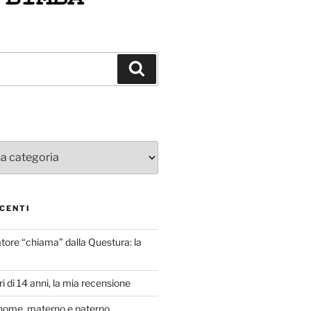
Cerca
CENTI
atore “chiama” dalla Questura: la
i di 14 anni, la mia recensione
nome, materno e paterno