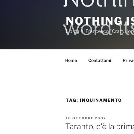
Salta
al
NOTHING I
contenuto
Il blog di Francesco "CrazyHo
Home
Contattami
Priva
TAG:
INQUINAMENTO
PUBBLICATO
16 OTTOBRE 2007
IL
Taranto, c'è la pri