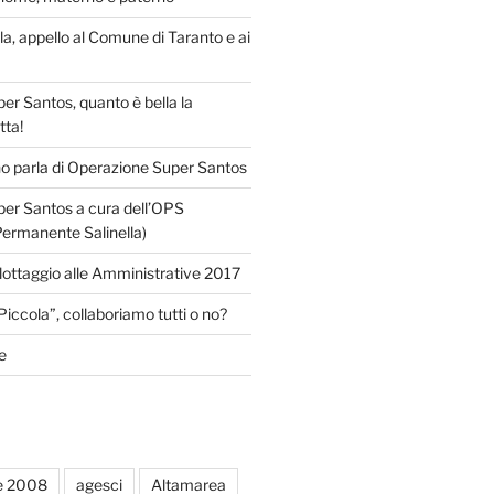
lla, appello al Comune di Taranto e ai
r Santos, quanto è bella la
tta!
o parla di Operazione Super Santos
er Santos a cura dell’OPS
Permanente Salinella)
llottaggio alle Amministrative 2017
Piccola”, collaboriamo tutti o no?
e
e 2008
agesci
Altamarea