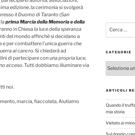
i partecipano autorità, associazioni,
ima edizione
, la cerimonia si svolgerà
resso il
Duomo di Taranto
(
San
 la
prima Marcia della Memoria e della
Cerca:
eranno in Chiesa
la luce della speranza
enti del mondo affinchè si decidano a
ca e per combattere l'unica guerra che
uerra al cancro
. Si chiederà ad
CATEGORIE
adini di partecipare con una
propria luce
,
Categorie
ino acceso
. Tutti dobbiamo illuminare via
ti noi.
ARTICOLI RE
namento, marcia, fiaccolata, Aiutiamo
Quando il truff
mia storia
Vietato ai minor
Sul doppio cog