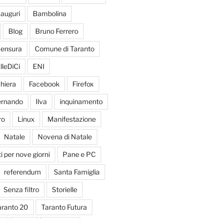
auguri
Bambolina
Blog
Bruno Ferrero
ensura
Comune di Taranto
lleDiCi
ENI
hiera
Facebook
Firefox
Fernando
Ilva
inquinamento
ro
Linux
Manifestazione
Natale
Novena di Natale
 per nove giorni
Pane e PC
referendum
Santa Famiglia
Senza filtro
Storielle
aranto 20
Taranto Futura