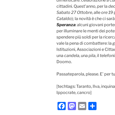
dimenticare
: celabrazione a cu
cittadini. Quest'anno, per la
dec
Sabato 27 Ottobre
, alle
ore 19
p
Cataldo
); la novità è che ci sarà
Speranza
: alcuni giovani port
per illuminare le menti dei pot
spendere più soldi per la ricer
vale la pena di combattere: la
g
Istituzioni, Associazioni e Citt
una
candela
, una
pila
, il
telefon
Doomo.
Passateparola, please. E' per tut
[techtags: Taranto, Ilva, inqui
Ippocrate, cancro]
F
M
E
C
a
a
m
o