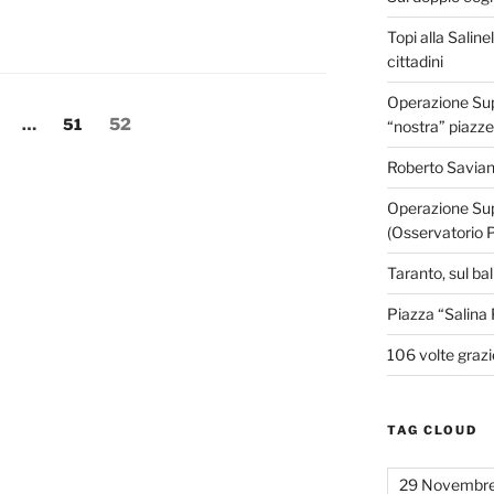
Topi alla Saline
cittadini
Operazione Supe
agina
Pagina
Pagina
…
51
52
“nostra” piazze
Roberto Savian
Operazione Sup
(Osservatorio 
Taranto, sul ba
Piazza “Salina 
106 volte grazi
TAG CLOUD
29 Novembr