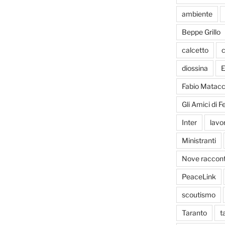
ambiente
Beppe Grillo
calcetto
c
diossina
E
Fabio Matacc
Gli Amici di 
Inter
lavo
Ministranti
Nove racconti
PeaceLink
scoutismo
Taranto
t