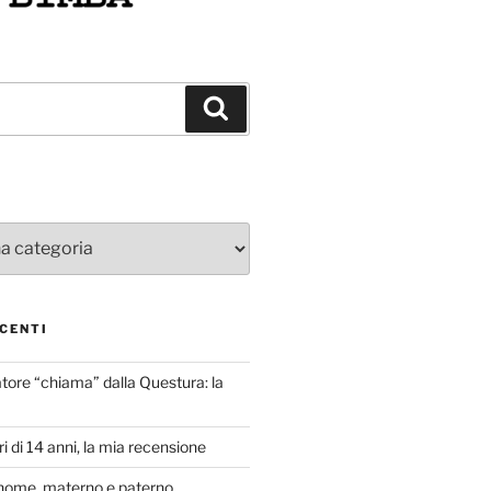
Cerca
CENTI
atore “chiama” dalla Questura: la
i di 14 anni, la mia recensione
nome, materno e paterno