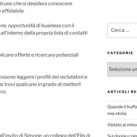
alcuno che si desidera conoscere
affidabile.
ne, opportunità di business con il
Cerca:
l’interno della propria lista di contatti
CATEGORIE
licare offerte e ricercare potenziali
Categorie
ssono leggere i profili dei reclutatori e
 si trovi qualcuno in grado di metterli
ro.
ARTICOLI RE
Quando il truff
mia storia
Vietato ai minor
ll’invito di Simone, un collega dell’
Elis
di
Sul doppio cog