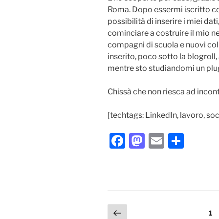
Roma. Dopo essermi iscritto co
possibilità di inserire i miei dat
cominciare a costruire il mio n
compagni di scuola e nuovi coll
inserito, poco sotto la blogroll,
mentre sto studiandomi un plug
Chissà che non riesca ad inco
[techtags: LinkedIn, lavoro, soc
F
M
E
C
a
a
m
o
c
st
ai
n
e
o
l
di
b
d
vi
Paginazione
Pagina
Pa
1
o
o
di