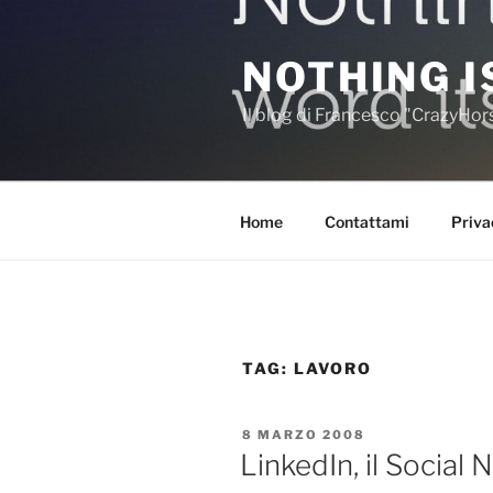
Salta
al
NOTHING I
contenuto
Il blog di Francesco "CrazyHo
Home
Contattami
Priva
TAG:
LAVORO
PUBBLICATO
8 MARZO 2008
IL
LinkedIn, il Social