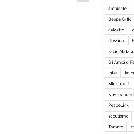
successiva
ambiente
Beppe Grillo
calcetto
c
diossina
E
Fabio Matacc
Gli Amici di 
Inter
lavo
Ministranti
Nove racconti
PeaceLink
scoutismo
Taranto
t