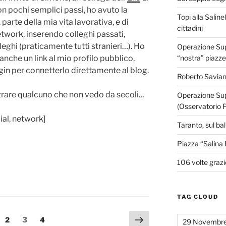
n pochi semplici passi, ho avuto la
Topi alla Saline
i, parte della mia vita lavorativa, e di
cittadini
etwork, inserendo colleghi passati,
eghi (praticamente tutti stranieri…). Ho
Operazione Supe
“nostra” piazze
 anche un link al mio profilo pubblico,
in per connetterlo direttamente al blog.
Roberto Savian
ntrare qualcuno che non vedo da secoli…
Operazione Sup
(Osservatorio 
ial, network]
Taranto, sul ba
Piazza “Salina 
106 volte grazi
TAG CLOUD
Pagina
gina
Pagina
Pagina
Pagina
2
3
4
29 Novembr