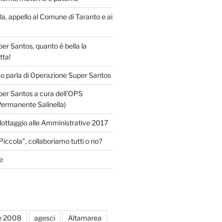
lla, appello al Comune di Taranto e ai
r Santos, quanto è bella la
tta!
o parla di Operazione Super Santos
er Santos a cura dell’OPS
Permanente Salinella)
llottaggio alle Amministrative 2017
Piccola”, collaboriamo tutti o no?
e
e 2008
agesci
Altamarea