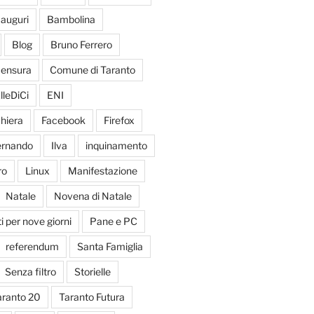
auguri
Bambolina
Blog
Bruno Ferrero
ensura
Comune di Taranto
lleDiCi
ENI
hiera
Facebook
Firefox
Fernando
Ilva
inquinamento
ro
Linux
Manifestazione
Natale
Novena di Natale
 per nove giorni
Pane e PC
referendum
Santa Famiglia
Senza filtro
Storielle
aranto 20
Taranto Futura