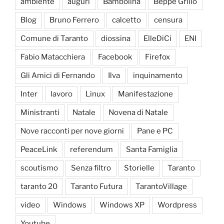
ambiente
auguri
Bambolina
Beppe Grillo
Blog
Bruno Ferrero
calcetto
censura
Comune di Taranto
diossina
ElleDiCi
ENI
Fabio Matacchiera
Facebook
Firefox
Gli Amici di Fernando
Ilva
inquinamento
Inter
lavoro
Linux
Manifestazione
Ministranti
Natale
Novena di Natale
Nove racconti per nove giorni
Pane e PC
PeaceLink
referendum
Santa Famiglia
scoutismo
Senza filtro
Storielle
Taranto
taranto 20
Taranto Futura
TarantoVillage
video
Windows
Windows XP
Wordpress
Youtube