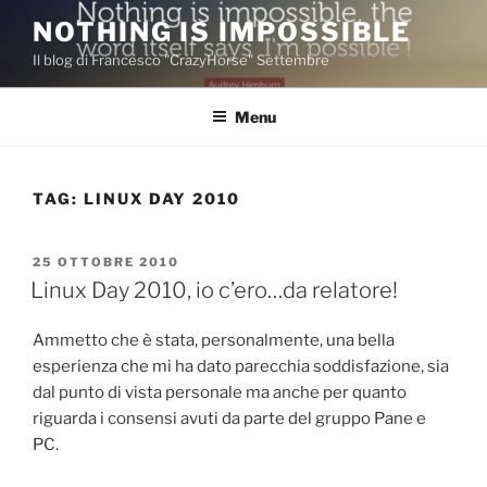
Salta
NOTHING IS IMPOSSIBLE
al
Il blog di Francesco "CrazyHorse" Settembre
contenuto
Menu
TAG:
LINUX DAY 2010
PUBBLICATO
25 OTTOBRE 2010
IL
Linux Day 2010, io c’ero…da relatore!
Ammetto che è stata, personalmente, una bella
esperienza che mi ha dato parecchia soddisfazione, sia
dal punto di vista personale ma anche per quanto
riguarda i consensi avuti da parte del gruppo Pane e
PC.