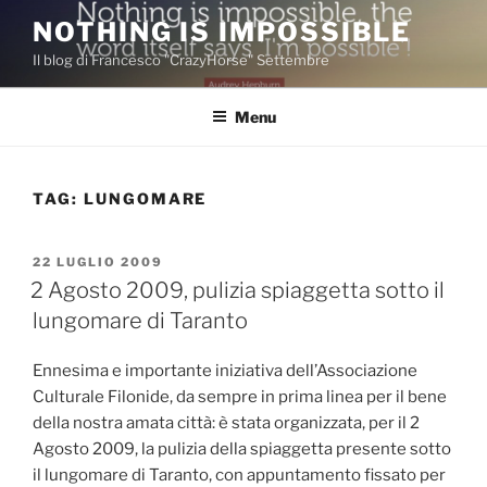
Salta
NOTHING IS IMPOSSIBLE
al
Il blog di Francesco "CrazyHorse" Settembre
contenuto
Menu
TAG:
LUNGOMARE
PUBBLICATO
22 LUGLIO 2009
IL
2 Agosto 2009, pulizia spiaggetta sotto il
lungomare di Taranto
Ennesima e importante iniziativa dell’Associazione
Culturale Filonide, da sempre in prima linea per il bene
della nostra amata città: è stata organizzata, per il 2
Agosto 2009, la pulizia della spiaggetta presente sotto
il lungomare di Taranto, con appuntamento fissato per