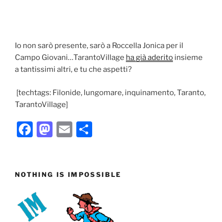
Io non sarò presente, sarò a Roccella Jonica per il
Campo Giovani…TarantoVillage
ha già aderito
insieme
a tantissimi altri, e tu che aspetti?
[techtags: Filonide, lungomare, inquinamento, Taranto,
TarantoVillage]
F
M
E
C
a
a
m
o
c
st
ai
n
e
o
l
di
NOTHING IS IMPOSSIBLE
b
d
vi
o
o
di