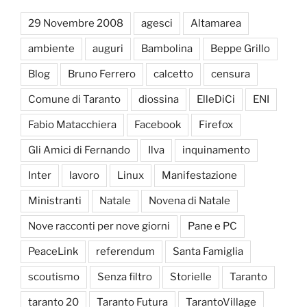
29 Novembre 2008
agesci
Altamarea
ambiente
auguri
Bambolina
Beppe Grillo
Blog
Bruno Ferrero
calcetto
censura
Comune di Taranto
diossina
ElleDiCi
ENI
Fabio Matacchiera
Facebook
Firefox
Gli Amici di Fernando
Ilva
inquinamento
Inter
lavoro
Linux
Manifestazione
Ministranti
Natale
Novena di Natale
Nove racconti per nove giorni
Pane e PC
PeaceLink
referendum
Santa Famiglia
scoutismo
Senza filtro
Storielle
Taranto
taranto 20
Taranto Futura
TarantoVillage