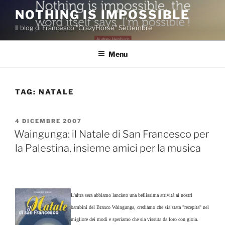
Salta
NOTHING IS IMPOSSIBLE
al
Il blog di Francesco "CrazyHorse" Settembre
contenuto
Menu
TAG:
NATALE
PUBBLICATO
4 DICEMBRE 2007
IL
Waingunga: il Natale di San Francesco per
la Palestina, insieme amici per la musica
L’altra sera abbiamo lanciato una bellissima attività ai nostri
bambini del Branco Waingunga, crediamo che sia stata "recepita" nel
migliore dei modi e speriamo che sia vissuta da loro con gioia.