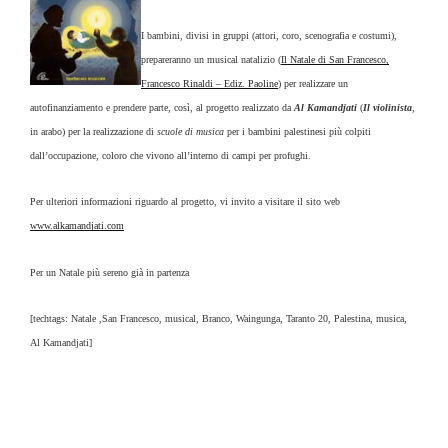
I bambini, divisi in gruppi (attori, coro, scenografia e costumi),
prepareranno un musical natalizio (
Il Natale di San Francesco,
Francesco Rinaldi – Ediz. Paoline
) per realizzare un
autofinanziamento e prendere parte, così, al progetto realizzato da
Al Kamandjati
(
Il violinista
,
in arabo) per la realizzazione di
scuole di musica
per i bambini palestinesi più colpiti
dall’occupazione, coloro che vivono all’interno di campi per profughi.
Per ulteriori informazioni riguardo al progetto, vi invito a visitare il sito web
www.alkamandjati.com
Per un Natale più sereno già in partenza
[techtags: Natale ,San Francesco, musical, Branco, Waingunga, Taranto 20, Palestina, musica,
Al Kamandjati]