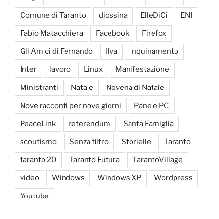
Comune di Taranto
diossina
ElleDiCi
ENI
Fabio Matacchiera
Facebook
Firefox
Gli Amici di Fernando
Ilva
inquinamento
Inter
lavoro
Linux
Manifestazione
Ministranti
Natale
Novena di Natale
Nove racconti per nove giorni
Pane e PC
PeaceLink
referendum
Santa Famiglia
scoutismo
Senza filtro
Storielle
Taranto
taranto 20
Taranto Futura
TarantoVillage
video
Windows
Windows XP
Wordpress
Youtube