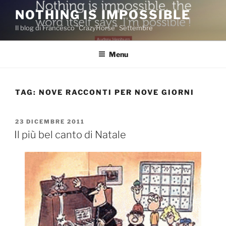
Salta
NOTHING IS IMPOSSIBLE
al
Il blog di Francesco "CrazyHorse" Settembre
contenuto
Menu
TAG:
NOVE RACCONTI PER NOVE GIORNI
PUBBLICATO
23 DICEMBRE 2011
IL
Il più bel canto di Natale