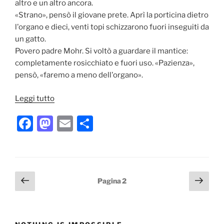
altro e un altro ancora.
«Strano», pensò il giovane prete. Aprì la porticina dietro
l'organo e dieci, venti topi schizzarono fuori inseguiti da
un gatto.
Povero padre Mohr. Si voltò a guardare il mantice:
completamente rosicchiato e fuori uso. «Pazienza»,
pensò, «faremo a meno dell'organo».
“Il
Leggi tutto
più
F
M
E
C
bel
canto
a
a
m
o
di
c
st
ai
n
Natale”
e
o
l
di
Paginazione
Pagina
Pagi
Pagina
2
b
d
vi
precedente
succ
degli
o
o
di
articoli
o
n