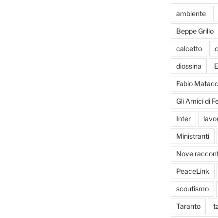
ambiente
Beppe Grillo
calcetto
c
diossina
E
Fabio Matacc
Gli Amici di 
Inter
lavo
Ministranti
Nove racconti
PeaceLink
scoutismo
Taranto
t