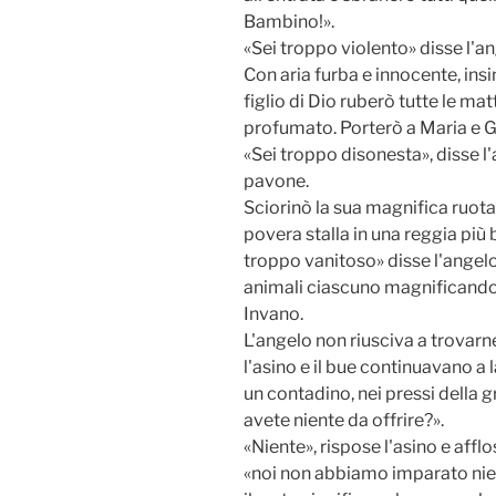
Bambino!».
«Sei troppo violento» disse l'an
Con aria furba e innocente, insin
figlio di Dio ruberò tutte le matt
profumato. Porterò a Maria e Giu
«Sei troppo disonesta», disse l'
pavone.
Sciorinò la sua magnifica ruota 
povera stalla in una reggia più 
troppo vanitoso» disse l'angelo
animali ciascuno magnificando 
Invano.
L'angelo non riusciva a trovar
l'asino e il bue continuavano a 
un contadino, nei pressi della g
avete niente da offrire?».
«Niente», rispose l'asino e aff
«noi non abbiamo imparato nient