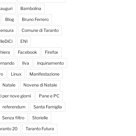
auguri
Bambolina
Blog
Bruno Ferrero
ensura
Comune di Taranto
lleDiCi
ENI
hiera
Facebook
Firefox
Fernando
Ilva
inquinamento
ro
Linux
Manifestazione
Natale
Novena di Natale
 per nove giorni
Pane e PC
referendum
Santa Famiglia
Senza filtro
Storielle
aranto 20
Taranto Futura