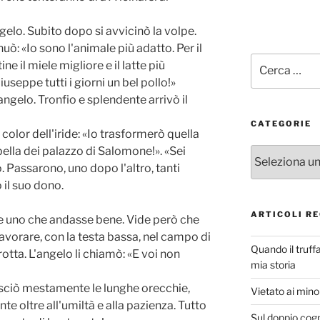
gelo. Subito dopo si avvicinò la volpe.
uò: «Io sono l'animale più adatto. Per il
Cerca:
ine il miele migliore e il latte più
seppe tutti i giorni un bel pollo!»
angelo. Tronfio e splendente arrivò il
CATEGORIE
color dell'iride: «Io trasformerò quella
bella dei palazzo di Salomone!». «Sei
Categorie
. Passarono, uno dopo l'altro, tanti
il suo dono.
ARTICOLI RE
ne uno che andasse bene. Vide però che
lavorare, con la testa bassa, nel campo di
Quando il truff
rotta. L'angelo li chiamò: «E voi non
mia storia
losciò mestamente le lunghe orecchie,
Vietato ai minor
e oltre all'umiltà e alla pazienza. Tutto
Sul doppio cog