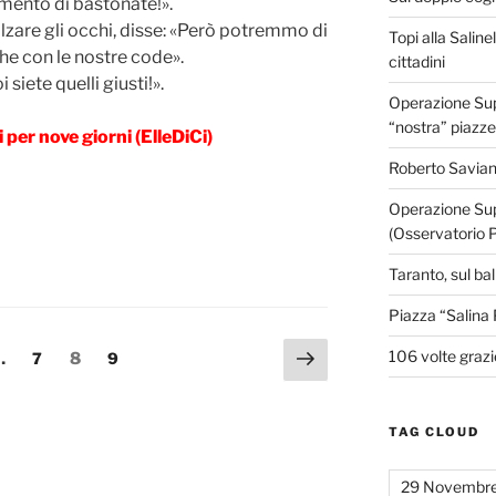
emento di bastonate!».
lzare gli occhi, disse: «Però potremmo di
Topi alla Saline
he con le nostre code».
cittadini
 siete quelli giusti!».
Operazione Supe
“nostra” piazze
per nove giorni (ElleDiCi)
Roberto Savian
Operazione Sup
(Osservatorio 
Taranto, sul ba
Piazza “Salina 
Pagina
106 volte grazi
a
Pagina
Pagina
Pagina
…
7
8
9
successiva
TAG CLOUD
29 Novembr