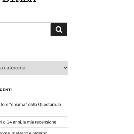
Cerca
CENTI
atore “chiama” dalla Questura: la
i di 14 anni, la mia recensione
nome, materno e paterno