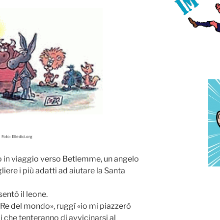
Foto: Elledici.org
 in viaggio verso Betlemme, un angelo
liere i più adatti ad aiutare la Santa
entò il leone.
l Re del mondo», ruggì «io mi piazzerò
li che tenteranno di avvicinarsi al