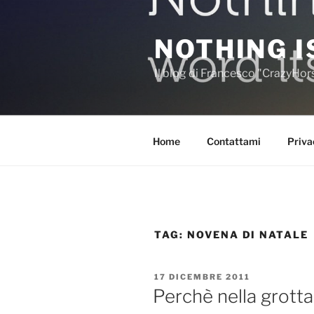
Salta
al
NOTHING I
contenuto
Il blog di Francesco "CrazyHo
Home
Contattami
Priva
TAG:
NOVENA DI NATALE
PUBBLICATO
17 DICEMBRE 2011
IL
Perchè nella grotta 