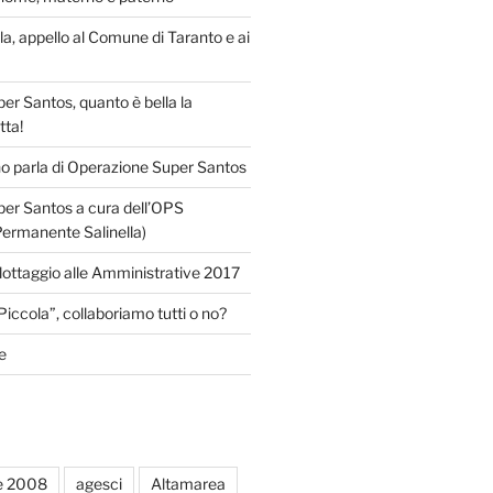
lla, appello al Comune di Taranto e ai
r Santos, quanto è bella la
tta!
o parla di Operazione Super Santos
er Santos a cura dell’OPS
Permanente Salinella)
llottaggio alle Amministrative 2017
Piccola”, collaboriamo tutti o no?
e
e 2008
agesci
Altamarea