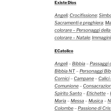
Existe Dios
Angeli
;
Crocifissione
;
Simbol
Sacramenti e preghiera
;
Mar
colorare – Personaggi della
colorare – Natale
;
Immagini
ECatolico
Angeli
–
Bibbia
–
Passaggi d
Bibbia NT
–
Personaggi Bibl
Cornici
–
Campane
–
Calici
Comunione
–
Consacrazio
Spirito Santo
–
Etichette
–
Maria
–
Messa
–
Musica
–
N
Colombe
–
Passione di Cris