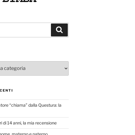
Cerca
CENTI
atore “chiama” dalla Questura: la
i di 14 anni, la mia recensione
nome, materno e paterno