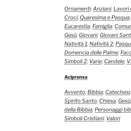
Ornamenti
;
Anziani
;
Lavori 
Croci
;
Quaresima e Pasqua
Eucarestia
;
Famiglia
;
Comun
Gesù
;
Giovani
;
Giovani Sant
Natività 1
;
Natività 2
;
Pasqu
Domencia delle Palme
;
Fac
Simboli 2
;
Varie
;
Candele
;
V
Aciprensa
Avvento
;
Bibbia
;
Catechesi
Spirito Santo
;
Chiesa
;
Gesù
della Bibbia
;
Personaggi bibl
Simboli Cristiani
;
Valori