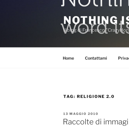
Salta
al
NOTHING I
contenuto
Il blog di Francesco "CrazyHo
Home
Contattami
Priva
TAG:
RELIGIONE 2.0
PUBBLICATO
13 MAGGIO 2010
IL
Raccolte di immagini