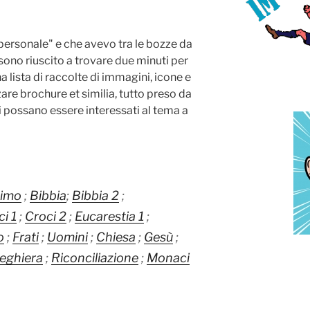
personale" e che avevo tra le bozze da
ono riuscito a trovare due minuti per
 lista di raccolte di immagini, icone e
izzare brochure et similia, tutto preso da
ti possano essere interessati al tema a
simo
;
Bibbia
;
Bibbia 2
;
i 1
;
Croci 2
;
Eucarestia 1
;
o
;
Frati
;
Uomini
;
Chiesa
;
Gesù
;
eghiera
;
Riconciliazione
;
Monaci