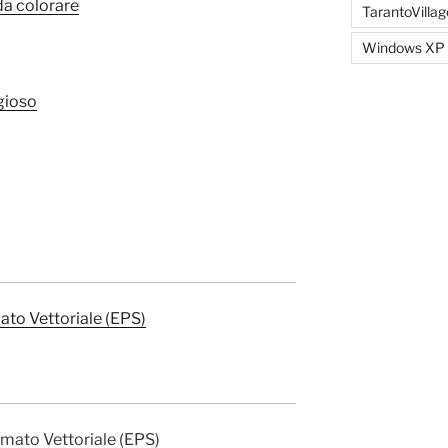
da colorare
TarantoVillag
Windows XP
igioso
G
mato Vettoriale (EPS)
ormato Vettoriale (EPS)