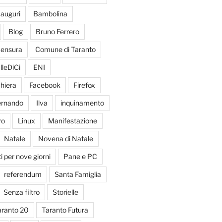
auguri
Bambolina
Blog
Bruno Ferrero
ensura
Comune di Taranto
lleDiCi
ENI
hiera
Facebook
Firefox
Fernando
Ilva
inquinamento
ro
Linux
Manifestazione
Natale
Novena di Natale
 per nove giorni
Pane e PC
referendum
Santa Famiglia
Senza filtro
Storielle
aranto 20
Taranto Futura