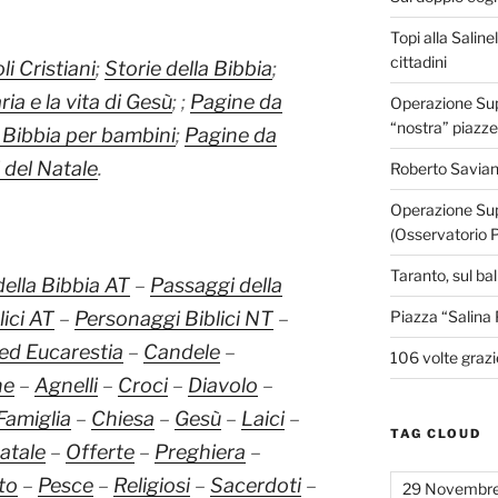
Topi alla Saline
cittadini
i Cristiani
;
Storie della Bibbia
;
ia e la vita di Gesù
; ;
Pagine da
Operazione Supe
“nostra” piazze
 Bibbia per bambini
;
Pagine da
 del Natale
.
Roberto Savian
Operazione Sup
(Osservatorio 
Taranto, sul ba
ella Bibbia AT
–
Passaggi della
Piazza “Salina 
ici AT
–
Personaggi Biblici NT
–
 ed Eucarestia
–
Candele
–
106 volte grazi
ne
–
Agnelli
–
Croci
–
Diavolo
–
Famiglia
–
Chiesa
–
Gesù
–
Laici
–
TAG CLOUD
atale
–
Offerte
–
Preghiera
–
to
–
Pesce
–
Religiosi
–
Sacerdoti
–
29 Novembr