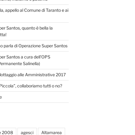
lla, appello al Comune di Taranto e ai
r Santos, quanto è bella la
tta!
o parla di Operazione Super Santos
er Santos a cura dell’OPS
Permanente Salinella)
llottaggio alle Amministrative 2017
Piccola”, collaboriamo tutti o no?
e
e 2008
agesci
Altamarea