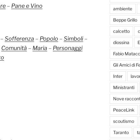
are
–
Pane e Vino
ambiente
Beppe Grillo
calcetto
c
–
Sofferenza
–
Popolo
–
Simboli
–
diossina
E
–
Comunità
–
Maria
–
Personaggi
Fabio Matacc
to
Gli Amici di 
Inter
lavo
Ministranti
Nove racconti
PeaceLink
scoutismo
Taranto
t