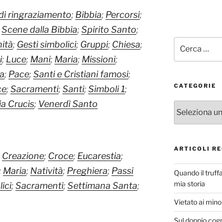
di ringraziamento
;
Bibbia
;
Percorsi
;
;
Scene dalla Bibbia
;
Spirito Santo
;
Cerca:
ità
;
Gesti simbolici
;
Gruppi
;
Chiesa
;
i
;
Luce
;
Mani
;
Maria
;
Missioni
;
a
;
Pace
;
Santi e Cristiani famosi
;
CATEGORIE
ce
;
Sacramenti
;
Santi
;
Simboli 1
;
ia Crucis
;
Venerdì Santo
Categorie
ARTICOLI RE
;
Creazione
;
Croce
;
Eucarestia
;
;
Maria
;
Natività
;
Preghiera
;
Passi
Quando il truff
mia storia
ici
;
Sacramenti
;
Settimana Santa
;
Vietato ai minor
Sul doppio cog