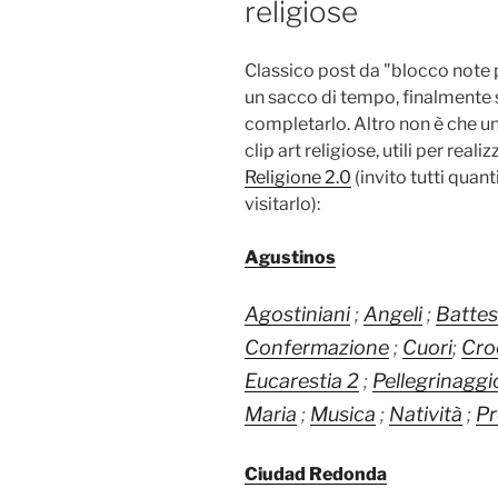
religiose
Classico post da "blocco note 
un sacco di tempo, finalmente s
completarlo. Altro non è che una
clip art religiose, utili per real
Religione 2.0
(invito tutti quan
visitarlo):
Agustinos
Agostiniani
;
Angeli
;
Batte
Confermazione
;
Cuori
;
Croc
Eucarestia 2
;
Pellegrinaggi
Maria
;
Musica
;
Natività
;
Pr
Ciudad Redonda