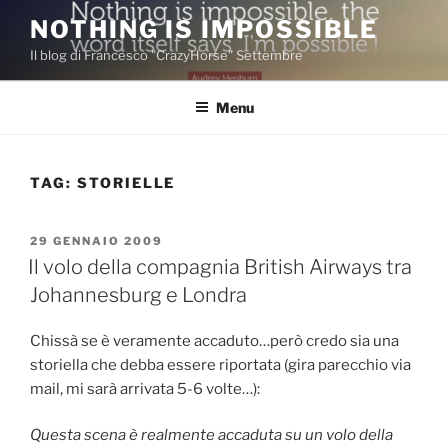
Salta
NOTHING IS IMPOSSIBLE
al
Il blog di Francesco "CrazyHorse" Settembre
contenuto
Menu
TAG:
STORIELLE
PUBBLICATO
29 GENNAIO 2009
IL
Il volo della compagnia British Airways tra
Johannesburg e Londra
Chissà se è veramente accaduto…però credo sia una
storiella che debba essere riportata (gira parecchio via
mail, mi sarà arrivata 5-6 volte…):
Questa scena è realmente accaduta su un volo della