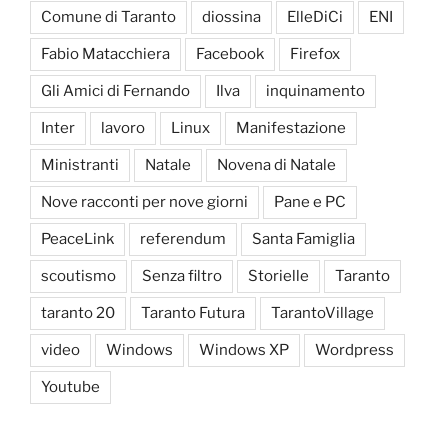
Comune di Taranto
diossina
ElleDiCi
ENI
Fabio Matacchiera
Facebook
Firefox
Gli Amici di Fernando
Ilva
inquinamento
Inter
lavoro
Linux
Manifestazione
Ministranti
Natale
Novena di Natale
Nove racconti per nove giorni
Pane e PC
PeaceLink
referendum
Santa Famiglia
scoutismo
Senza filtro
Storielle
Taranto
taranto 20
Taranto Futura
TarantoVillage
video
Windows
Windows XP
Wordpress
Youtube