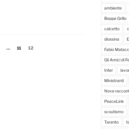
ambiente
Beppe Grillo
calcetto
c
diossina
E
agina
Pagina
Pagina
…
11
12
Fabio Matacc
Gli Amici di 
Inter
lavo
Ministranti
Nove racconti
PeaceLink
scoutismo
Taranto
t