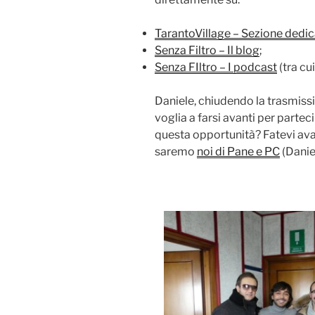
TarantoVillage – Sezione dedic
Senza Filtro – Il blog
;
Senza FIltro – I podcast
(tra cu
Daniele, chiudendo la trasmiss
voglia a farsi avanti per part
questa opportunità? Fatevi avant
saremo
noi di Pane e PC
(Danie