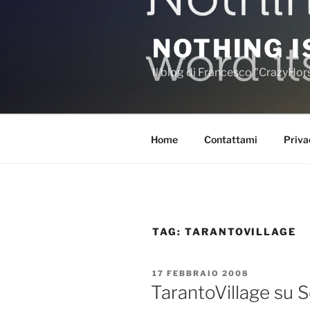
Salta
al
NOTHING I
contenuto
Il blog di Francesco "CrazyHo
Home
Contattami
Priva
TAG:
TARANTOVILLAGE
PUBBLICATO
17 FEBBRAIO 2008
IL
TarantoVillage su S