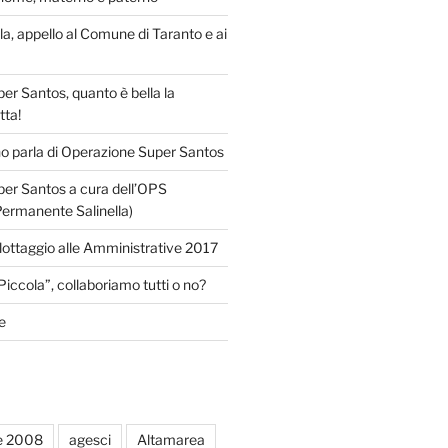
lla, appello al Comune di Taranto e ai
r Santos, quanto è bella la
tta!
o parla di Operazione Super Santos
er Santos a cura dell’OPS
Permanente Salinella)
llottaggio alle Amministrative 2017
Piccola”, collaboriamo tutti o no?
e
e 2008
agesci
Altamarea