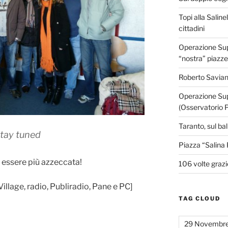
Topi alla Saline
cittadini
Operazione Supe
“nostra” piazze
Roberto Savian
Operazione Sup
(Osservatorio 
Taranto, sul ba
tay tuned
Piazza “Salina 
e essere più azzeccata!
106 volte grazi
Village, radio, Publiradio, Pane e PC]
TAG CLOUD
29 Novembr