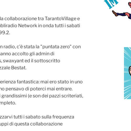
, la collaborazione tra TarantoVillage e
bliradio Network in onda tutti i sabati
99.2.
n radio, c’è stata la "puntata zero" con
hanno accolto gli admin di
s, swaxyant ed il sottoscritto
zzale Bestat.
erienza fantastica: mai ero stato in uno
o pensavo di poterci mai entrare.
grandissimi (e son dei pazzi scriteriati,
ompleto.
zzarvi tutti i sabato sulla frequenza
iluppi di questa collaborazione