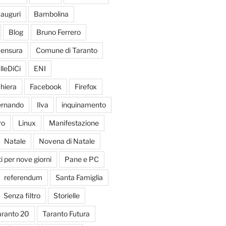
auguri
Bambolina
Blog
Bruno Ferrero
ensura
Comune di Taranto
lleDiCi
ENI
hiera
Facebook
Firefox
Fernando
Ilva
inquinamento
ro
Linux
Manifestazione
Natale
Novena di Natale
 per nove giorni
Pane e PC
referendum
Santa Famiglia
Senza filtro
Storielle
aranto 20
Taranto Futura