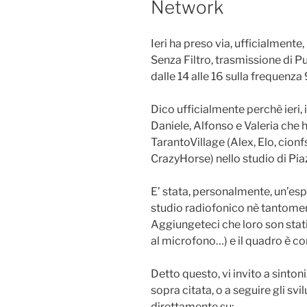
Network
Ieri ha preso via, ufficialmente
Senza Filtro, trasmissione di Pu
dalle 14 alle 16 sulla frequenza 
Dico ufficialmente perchè ieri, i
Daniele, Alfonso e Valeria che 
TarantoVillage (Alex, Elo, cionf
CrazyHorse) nello studio di Pia
E’ stata, personalmente, un’esp
studio radiofonico nè tantomen
Aggiungeteci che loro son stati 
al microfono…) e il quadro è c
Detto questo, vi invito a sintoni
sopra citata, o a seguire gli sv
direttamente su: