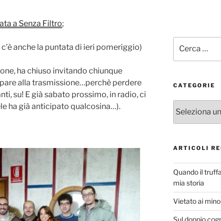
ata a Senza Filtro
;
Cerca:
i c’è anche la puntata di ieri pomeriggio)
ione, ha chiuso invitando chiunque
ecipare alla trasmissione…perchè perdere
CATEGORIE
i, su! E già sabato prossimo, in radio, ci
Categorie
le ha già anticipato qualcosina…).
ARTICOLI RE
Quando il truff
mia storia
Vietato ai minor
Sul doppio cog