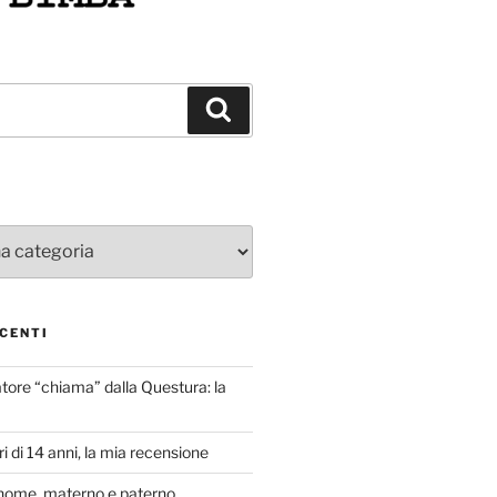
Cerca
CENTI
atore “chiama” dalla Questura: la
i di 14 anni, la mia recensione
nome, materno e paterno