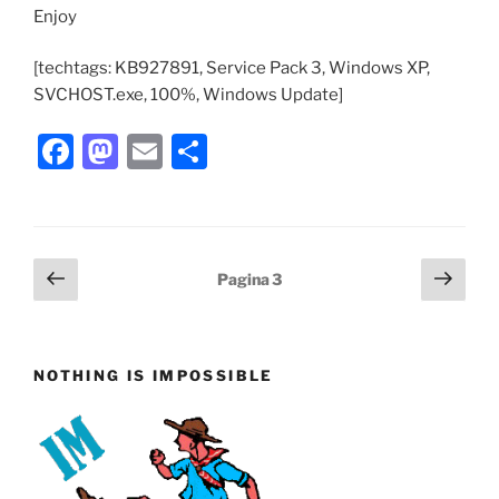
Enjoy
[techtags: KB927891, Service Pack 3, Windows XP,
SVCHOST.exe, 100%, Windows Update]
F
M
E
C
a
a
m
o
c
st
ai
n
e
o
l
di
Paginazione
Pagina
Pagi
Pagina
3
b
d
vi
precedente
succ
degli
o
o
di
articoli
o
n
NOTHING IS IMPOSSIBLE
k