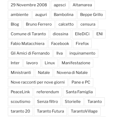
29 Novembre 2008
agesci
Altamarea
ambiente
auguri
Bambolina
Beppe Grillo
Blog
Bruno Ferrero
calcetto
censura
Comune di Taranto
diossina
ElleDiCi
ENI
Fabio Matacchiera
Facebook
Firefox
Gli Amici di Fernando
Ilva
inquinamento
Inter
lavoro
Linux
Manifestazione
Ministranti
Natale
Novena di Natale
Nove racconti per nove giorni
Pane e PC
PeaceLink
referendum
Santa Famiglia
scoutismo
Senza filtro
Storielle
Taranto
taranto 20
Taranto Futura
TarantoVillage