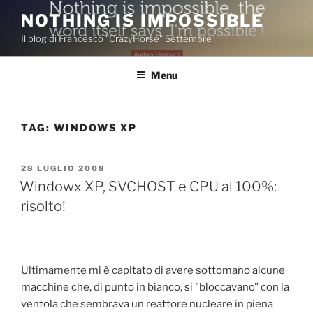
Salta
NOTHING IS IMPOSSIBLE
al
Il blog di Francesco "CrazyHorse" Settembre
contenuto
Menu
TAG:
WINDOWS XP
PUBBLICATO
28 LUGLIO 2008
IL
Windowx XP, SVCHOST e CPU al 100%:
risolto!
Ultimamente mi è capitato di avere sottomano alcune
macchine che, di punto in bianco, si "bloccavano" con la
ventola che sembrava un reattore nucleare in piena