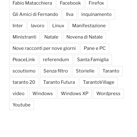
Fabio Matacchiera
Facebook
Firefox
Gli Amici di Fernando
Ilva
inquinamento
Inter
lavoro
Linux
Manifestazione
Ministranti
Natale
Novena di Natale
Nove racconti per nove giorni
Pane e PC
PeaceLink
referendum
Santa Famiglia
scoutismo
Senza filtro
Storielle
Taranto
taranto 20
Taranto Futura
TarantoVillage
video
Windows
Windows XP
Wordpress
Youtube