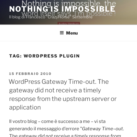
Salta
NOTHING IS IMPOSSIBLE
al
Il blog di Francesco "CrazyHorse" Settembre
contenuto
Menu
TAG:
WORDPRESS PLUGIN
PUBBLICATO
15 FEBBRAIO 2010
IL
WordPress Gateway Time-out. The
gateway did not receive a timely
response from the upstream server or
application
Il vostro blog – come è successo a me – vi sta
generando il messaggio d'errore "
Gateway Time
–
out
.
The
gateway did not receive a timely response from