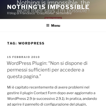
Salta
NOTHING IS IMPOSSIBLE
al
Il blog di Francesco "CrazyHorse" Settembre
contenuto
Menu
TAG:
WORDPRESS
PUBBLICATO
15 FEBBRAIO 2010
IL
WordPress Plugin: “Non si dispone di
permessi sufficienti per accedere a
questa pagina.”
Mi è capitato recentemente di avere problemi nel
gestire il plugin Contact Form dopo aver aggiornato a
WordPress 2.9 (e successivo 2.9.1). In pratica, andando
ad aprire il pannello di configurazione del plugin,