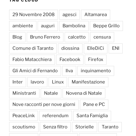
29 Novembre 2008
agesci
Altamarea
ambiente
auguri
Bambolina
Beppe Grillo
Blog
Bruno Ferrero
calcetto
censura
Comune di Taranto
diossina
ElleDiCi
ENI
Fabio Matacchiera
Facebook
Firefox
Gli Amici di Fernando
Ilva
inquinamento
Inter
lavoro
Linux
Manifestazione
Ministranti
Natale
Novena di Natale
Nove racconti per nove giorni
Pane e PC
PeaceLink
referendum
Santa Famiglia
scoutismo
Senza filtro
Storielle
Taranto