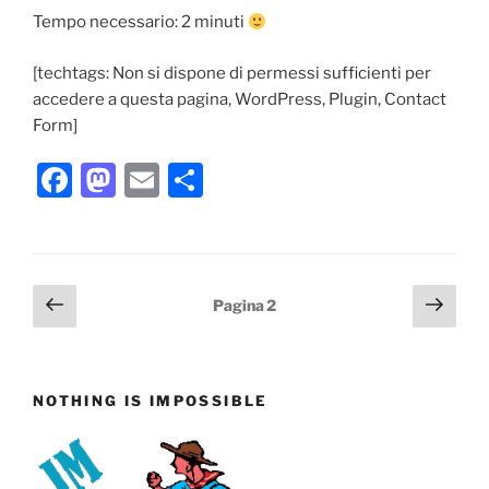
Tempo necessario: 2 minuti
[techtags: Non si dispone di permessi sufficienti per
accedere a questa pagina, WordPress, Plugin, Contact
Form]
F
M
E
C
a
a
m
o
c
st
ai
n
e
o
l
di
Paginazione
Pagina
Pagi
Pagina
2
b
d
vi
precedente
succ
degli
o
o
di
articoli
o
n
NOTHING IS IMPOSSIBLE
k