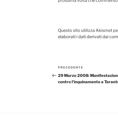
prossima volta che commento
Questo sito utilizza Akismet pe
elaborati i dati derivati dai c
Navigazione
Articolo
PRECEDENTE
articoli
precedente:
29 Marzo 2008: Manifestazion
contro l'inquinamento a Tarant