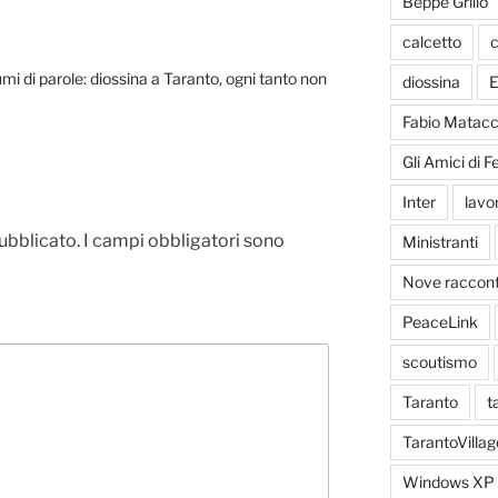
Beppe Grillo
calcetto
c
mi di parole: diossina a Taranto, ogni tanto non
diossina
E
Fabio Matacc
Gli Amici di 
Inter
lavo
pubblicato.
I campi obbligatori sono
Ministranti
Nove racconti
PeaceLink
scoutismo
Taranto
t
TarantoVillag
Windows XP