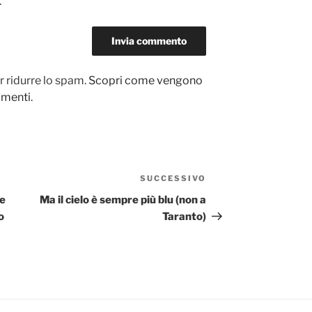
.
r ridurre lo spam.
Scopri come vengono
ommenti
.
SUCCESSIVO
Articolo
successivo
e
Ma il cielo è sempre più blu (non a
o
Taranto)