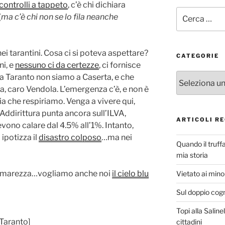
controlli a tappeto
, c’è chi dichiara
Cerca:
(
ma c’è chi non se lo fila neanche
ei tarantini. Cosa ci si poteva aspettare?
CATEGORIE
rni, e
nessuno ci da certezze
, ci fornisce
Categorie
a Taranto non siamo a Caserta, e che
a, caro Vendola. L’emergenza c’è, e non è
’aria che respiriamo. Venga a vivere qui,
 Addirittura punta ancora sull’ILVA,
ARTICOLI RE
vono calare dal 4.5% all’1%. Intanto,
 ipotizza il
disastro colposo
…ma nei
Quando il truff
mia storia
amarezza…vogliamo anche noi
il cielo blu
Vietato ai minor
Sul doppio cog
Topi alla Saline
 Taranto]
cittadini