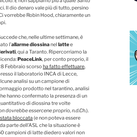
dicolo. E non sappiamo più a quale Santo
 Il dio denaro vale più di tutto, persino
e. Ci vorrebbe Robin Hood, chiaramente un
pi.
uccede che, nelle ultime settimane, è
ato l’
allarme diossina
nel
latte
e
erivati
, qui a Taranto. Ripercorriamo la
vicenda:
PeaceLink
, per conto proprio, il
28 Febbraio scorso
ha fatto effettuare
,
resso il laboratorio INCA di Lecce,
lcune analisi su un campione di
ormaggio prodotto nel tarantino, analisi
he hanno confermato la presenza di un
uantitativo di diossina tre volte
on dovrebbe essercene proprio, n.d.Ch.
).
 stata bloccata
(e non poteva essere
 da parte dell’ASL che la situazione è
0 campioni di latte diedero valori non