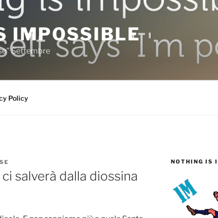
S IMPOSSIBLE
rse" Settembre
cy Policy
NOTHING IS 
SE
 ci salverà dalla diossina