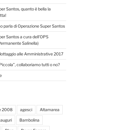
r Santos, quanto è bella la
tta!
o parla di Operazione Super Santos
er Santos a cura dell’OPS
Permanente Salinella)
llottaggio alle Amministrative 2017
Piccola”, collaboriamo tutti o no?
e
e 2008
agesci
Altamarea
auguri
Bambolina