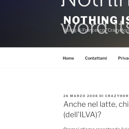
Salta
al
NOTHING I
contenuto
Il blog di Francesco "CrazyHo
Home
Contattami
Priva
PUBBLICATO
26 MARZO 2008
DI
CRAZYHOR
IL
Anche nel latte, chi
(dell'ILVA)?