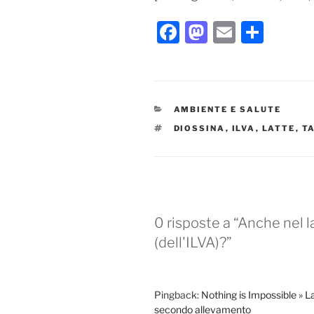
F
M
E
C
a
a
m
o
c
st
ai
n
e
o
l
di
CATEGORIE
AMBIENTE E SALUTE
b
d
vi
TAG
DIOSSINA
,
ILVA
,
LATTE
,
T
o
o
di
o
n
k
0 risposte a “Anche nel la
(dell'ILVA)?”
Pingback:
Nothing is Impossible » Lat
secondo allevamento