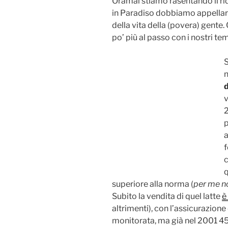
Oramai stiamo rasentando il ri
in Paradiso dobbiamo appellarci.
della vita della (povera) gent
po’ più al passo con i nostri tem
S
n
d
p
a
f
c
q
superiore alla norma (
per me n
Subito la vendita di quel latte
è
altrimenti), con l’assicurazione
monitorata, ma già nel 2001 45