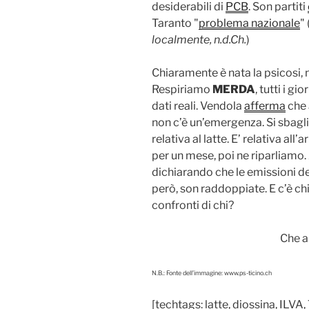
desiderabili di
PCB
. Son partiti
Taranto "
problema nazionale
" 
localmente, n.d.Ch.
)
Chiaramente è nata la psicosi, n
Respiriamo
MERDA
, tutti i gio
dati reali. Vendola
afferma
che 
non c’è un’emergenza. Si sbagli
relativa al latte. E’ relativa all
per un mese, poi ne riparliamo.
dichiarando che le emissioni de
però, son raddoppiate. E c’è chi
confronti di chi?
Che 
N.B.: Fonte dell’immagine: www.ps-ticino.ch
[techtags: latte, diossina, ILVA,