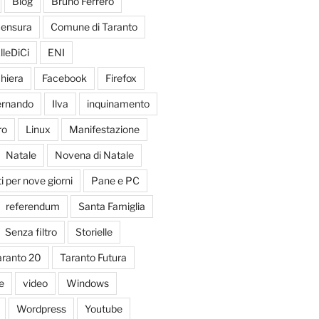
Blog
Bruno Ferrero
ensura
Comune di Taranto
lleDiCi
ENI
hiera
Facebook
Firefox
Fernando
Ilva
inquinamento
ro
Linux
Manifestazione
Natale
Novena di Natale
 per nove giorni
Pane e PC
referendum
Santa Famiglia
Senza filtro
Storielle
aranto 20
Taranto Futura
e
video
Windows
Wordpress
Youtube