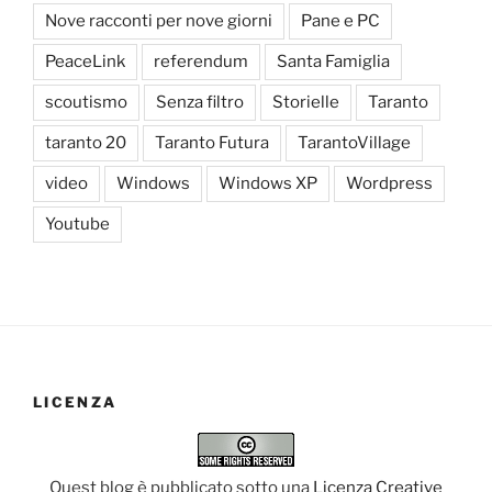
Nove racconti per nove giorni
Pane e PC
PeaceLink
referendum
Santa Famiglia
scoutismo
Senza filtro
Storielle
Taranto
taranto 20
Taranto Futura
TarantoVillage
video
Windows
Windows XP
Wordpress
Youtube
LICENZA
Quest blog è pubblicato sotto una
Licenza Creative