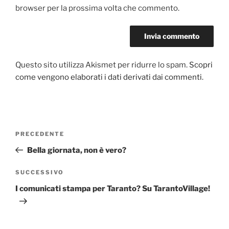
browser per la prossima volta che commento.
Questo sito utilizza Akismet per ridurre lo spam.
Scopri
come vengono elaborati i dati derivati dai commenti
.
Navigazione
Articolo
PRECEDENTE
articoli
precedente:
Bella giornata, non è vero?
Articolo
SUCCESSIVO
successivo
I comunicati stampa per Taranto? Su TarantoVillage!