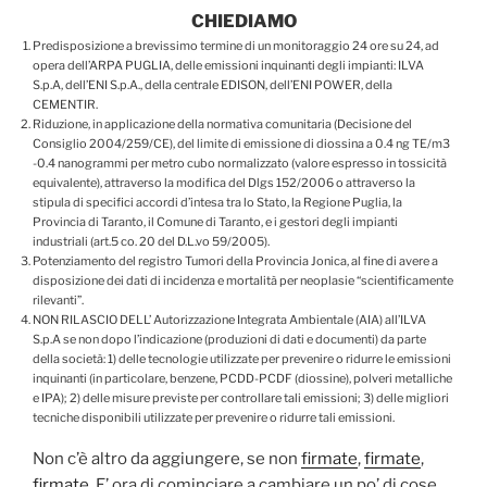
CHIEDIAMO
Predisposizione a brevissimo termine di un monitoraggio 24 ore su 24, ad
opera dell’ARPA PUGLIA, delle emissioni inquinanti degli impianti: ILVA
S.p.A, dell’ENI S.p.A., della centrale EDISON, dell’ENI POWER, della
CEMENTIR.
Riduzione, in applicazione della normativa comunitaria (Decisione del
Consiglio 2004/259/CE), del limite di emissione di diossina a 0.4 ng TE/m3
-0.4 nanogrammi per metro cubo normalizzato (valore espresso in tossicità
equivalente), attraverso la modifica del Dlgs 152/2006 o attraverso la
stipula di specifici accordi d’intesa tra lo Stato, la Regione Puglia, la
Provincia di Taranto, il Comune di Taranto, e i gestori degli impianti
industriali (art.5 co. 20 del D.L.vo 59/2005).
Potenziamento del registro Tumori della Provincia Jonica, al fine di avere a
disposizione dei dati di incidenza e mortalità per neoplasie “scientificamente
rilevanti”.
NON RILASCIO DELL’ Autorizzazione Integrata Ambientale (AIA) all’ILVA
S.p.A se non dopo l’indicazione (produzioni di dati e documenti) da parte
della società: 1) delle tecnologie utilizzate per prevenire o ridurre le emissioni
inquinanti (in particolare, benzene, PCDD-PCDF (diossine), polveri metalliche
e IPA); 2) delle misure previste per controllare tali emissioni; 3) delle migliori
tecniche disponibili utilizzate per prevenire o ridurre tali emissioni.
Non c’è altro da aggiungere, se non
firmate
,
firmate
,
firmate
. E’ ora di cominciare a cambiare un po’ di cose.