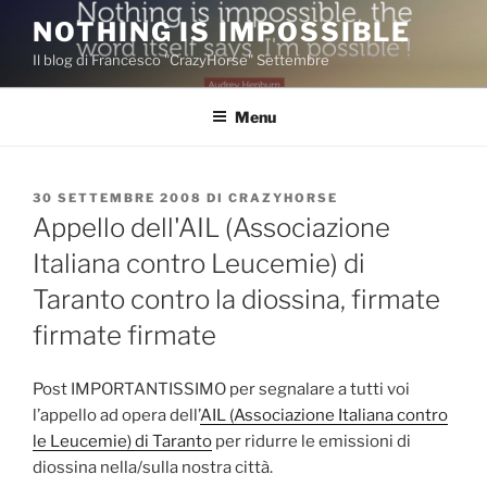
Salta
NOTHING IS IMPOSSIBLE
al
Il blog di Francesco "CrazyHorse" Settembre
contenuto
Menu
PUBBLICATO
30 SETTEMBRE 2008
DI
CRAZYHORSE
IL
Appello dell'AIL (Associazione
Italiana contro Leucemie) di
Taranto contro la diossina, firmate
firmate firmate
Post IMPORTANTISSIMO per segnalare a tutti voi
l’appello ad opera dell’
AIL (Associazione Italiana contro
le Leucemie) di Taranto
per ridurre le emissioni di
diossina nella/sulla nostra città.