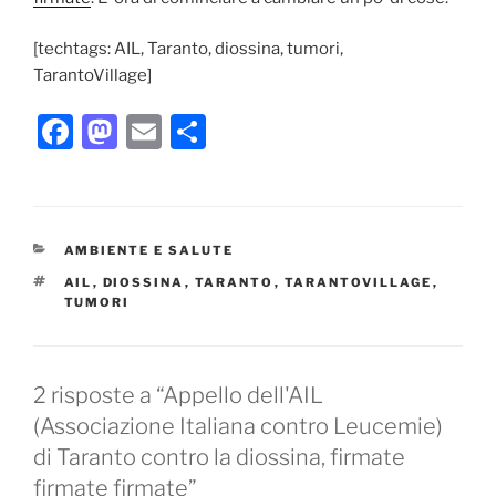
[techtags: AIL, Taranto, diossina, tumori,
TarantoVillage]
F
M
E
C
a
a
m
o
c
st
ai
n
e
o
l
di
CATEGORIE
AMBIENTE E SALUTE
b
d
vi
TAG
AIL
,
DIOSSINA
,
TARANTO
,
TARANTOVILLAGE
,
o
o
di
TUMORI
o
n
k
2 risposte a “Appello dell'AIL
(Associazione Italiana contro Leucemie)
di Taranto contro la diossina, firmate
firmate firmate”