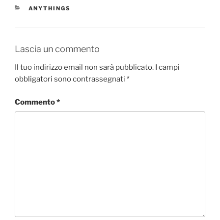
e
o
l
di
CATEGORIE
ANYTHINGS
b
d
vi
o
o
di
o
n
Lascia un commento
k
Il tuo indirizzo email non sarà pubblicato.
I campi
obbligatori sono contrassegnati
*
Commento
*