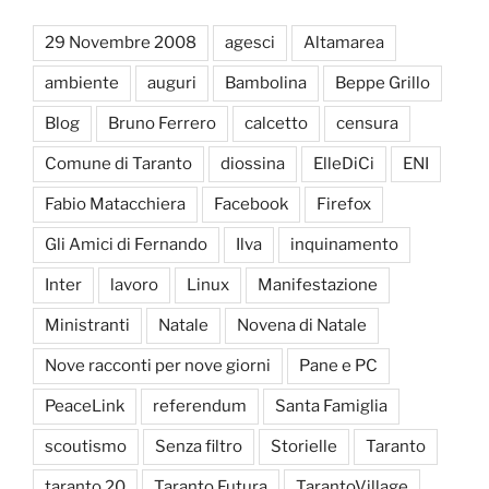
29 Novembre 2008
agesci
Altamarea
ambiente
auguri
Bambolina
Beppe Grillo
Blog
Bruno Ferrero
calcetto
censura
Comune di Taranto
diossina
ElleDiCi
ENI
Fabio Matacchiera
Facebook
Firefox
Gli Amici di Fernando
Ilva
inquinamento
Inter
lavoro
Linux
Manifestazione
Ministranti
Natale
Novena di Natale
Nove racconti per nove giorni
Pane e PC
PeaceLink
referendum
Santa Famiglia
scoutismo
Senza filtro
Storielle
Taranto
taranto 20
Taranto Futura
TarantoVillage