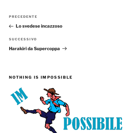
Navigazione
Articolo
PRECEDENTE
articoli
precedente:
Lo svedese incazzoso
Articolo
SUCCESSIVO
successivo
Harakiri da Supercoppa
NOTHING IS IMPOSSIBLE