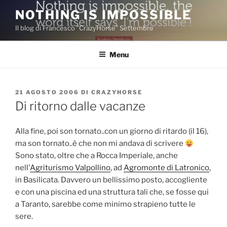
Salta
NOTHING IS IMPOSSIBLE
al
Il blog di Francesco "CrazyHorse" Settembre
contenuto
Menu
PUBBLICATO
21 AGOSTO 2006
DI
CRAZYHORSE
IL
Di ritorno dalle vacanze
Alla fine, poi son tornato..con un giorno di ritardo (il 16),
ma son tornato..è che non mi andava di scrivere
Sono stato, oltre che a Rocca Imperiale, anche
nell'
Agriturismo Valpollino
, ad
Agromonte di Latronico
,
in Basilicata. Davvero un bellissimo posto, accogliente
e con una piscina ed una struttura tali che, se fosse qui
a Taranto, sarebbe come minimo strapieno tutte le
sere.