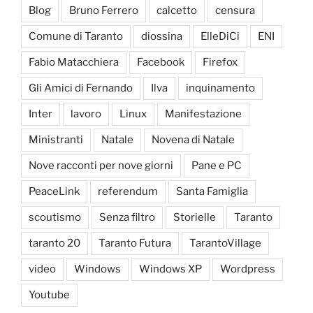
Blog
Bruno Ferrero
calcetto
censura
Comune di Taranto
diossina
ElleDiCi
ENI
Fabio Matacchiera
Facebook
Firefox
Gli Amici di Fernando
Ilva
inquinamento
Inter
lavoro
Linux
Manifestazione
Ministranti
Natale
Novena di Natale
Nove racconti per nove giorni
Pane e PC
PeaceLink
referendum
Santa Famiglia
scoutismo
Senza filtro
Storielle
Taranto
taranto 20
Taranto Futura
TarantoVillage
video
Windows
Windows XP
Wordpress
Youtube