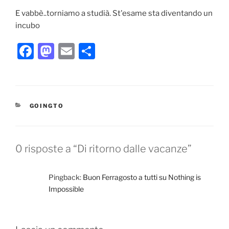
E vabbè..torniamo a studià. St'esame sta diventando un
incubo
F
M
E
C
a
a
m
o
c
st
ai
n
e
o
l
di
CATEGORIE
GOINGTO
b
d
vi
o
o
di
o
n
0 risposte a “Di ritorno dalle vacanze”
k
Pingback:
Buon Ferragosto a tutti su Nothing is
Impossible