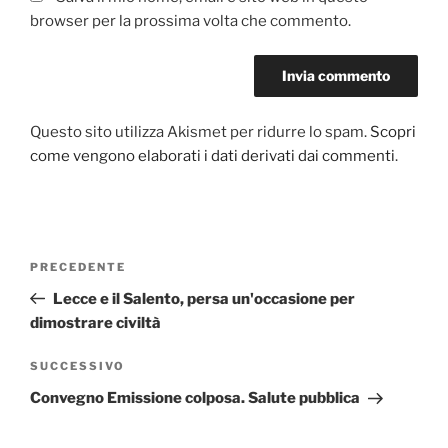
browser per la prossima volta che commento.
Questo sito utilizza Akismet per ridurre lo spam.
Scopri
come vengono elaborati i dati derivati dai commenti
.
Navigazione
Articolo
PRECEDENTE
articoli
precedente:
Lecce e il Salento, persa un'occasione per
dimostrare civiltà
Articolo
SUCCESSIVO
successivo
Convegno Emissione colposa. Salute pubblica