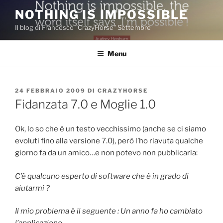
Salta
NOTHING IS IMPOSSIBLE
al
Il blog di Francesco "CrazyHorse" Settembre
contenuto
Menu
PUBBLICATO
24 FEBBRAIO 2009
DI
CRAZYHORSE
IL
Fidanzata 7.0 e Moglie 1.0
Ok, lo so che è un testo vecchissimo (anche se ci siamo
evoluti fino alla versione 7.0), però l’ho riavuta qualche
giorno fa da un amico…e non potevo non pubblicarla:
C’è qualcuno esperto di software che è in grado di
aiutarmi ?
Il mio problema è il seguente : Un anno fa ho cambiato