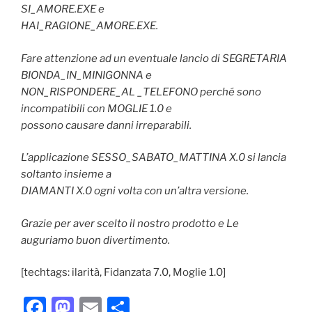
SI_AMORE.EXE e
HAI_RAGIONE_AMORE.EXE.
Fare attenzione ad un eventuale lancio di SEGRETARIA
BIONDA_IN_MINIGONNA e
NON_RISPONDERE_AL _TELEFONO perché sono
incompatibili con MOGLIE 1.0 e
possono causare danni irreparabili.
L’applicazione SESSO_SABATO_MATTINA X.0 si lancia
soltanto insieme a
DIAMANTI X.0 ogni volta con un’altra versione.
Grazie per aver scelto il nostro prodotto e Le
auguriamo buon divertimento.
[techtags: ilarità, Fidanzata 7.0, Moglie 1.0]
F
M
E
C