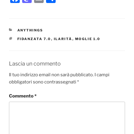
a
a
m
o
c
st
ai
n
e
o
l
di
CATEGORIE
ANYTHINGS
b
d
vi
TAG
FIDANZATA 7.0
,
ILARITÀ
,
MOGLIE 1.0
o
o
di
o
n
k
Lascia un commento
Il tuo indirizzo email non sarà pubblicato.
I campi
obbligatori sono contrassegnati
*
Commento
*