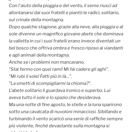
Con l'aiuto della pioggia e del vento, il seme riuscì ad
allontanarsi dai suoi fratelli e piantò le radici, solitario,
sul crinale della montagna.
Dopo qualche stagione, grazie alla neve, alla pioggia e al
sole divenne un magnifico giovane abete che dominava
la valletta in cui i suoi fratelli erano invece diventati un
bel bosco che offriva ombra e fresco riposo ai viandanti
e agli animali della montagna.
Anche se i problemi non mancavano.
"Stai fermo con quei rami! Mi fai cadere gli aghi".
"Mi rubi il sole! Fatti più in là…".
"La smetti di scompigliarmi la chioma?".
L'abete solitario li guardava ironico e superbo. Lui
aveva tutto il sole e lo spazio che desiderava.
Ma una notte di fine agosto, le stelle e la luna sparirono
sotto una cavalcata di nuvoloni minacciosi. Sibillando e
turbinando il vento scaricò una serie di raffiche sempre
più violente, finché devastante sulla montagna si