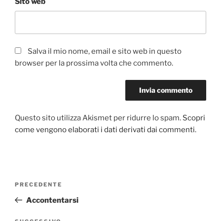
Sito web
Salva il mio nome, email e sito web in questo
browser per la prossima volta che commento.
Questo sito utilizza Akismet per ridurre lo spam.
Scopri
come vengono elaborati i dati derivati dai commenti
.
Navigazione
Articolo
PRECEDENTE
articoli
precedente:
Accontentarsi