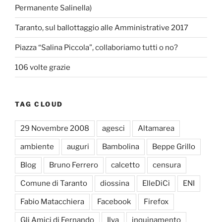
Permanente Salinella)
Taranto, sul ballottaggio alle Amministrative 2017
Piazza “Salina Piccola”, collaboriamo tutti o no?
106 volte grazie
TAG CLOUD
29 Novembre 2008
agesci
Altamarea
ambiente
auguri
Bambolina
Beppe Grillo
Blog
Bruno Ferrero
calcetto
censura
Comune di Taranto
diossina
ElleDiCi
ENI
Fabio Matacchiera
Facebook
Firefox
Gli Amici di Fernando
Ilva
inquinamento