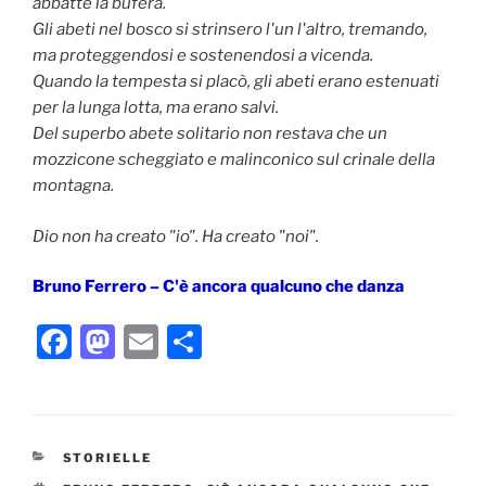
abbattè la bufera.
Gli abeti nel bosco si strinsero l'un l'altro, tremando,
ma proteggendosi e sostenendosi a vicenda.
Quando la tempesta si placò, gli abeti erano estenuati
per la lunga lotta, ma erano salvi.
Del superbo abete solitario non restava che un
mozzicone scheggiato e malinconico sul crinale della
montagna.
Dio non ha creato "io". Ha creato "noi".
Bruno Ferrero – C'è ancora qualcuno che danza
F
M
E
C
a
a
m
o
c
st
ai
n
e
o
l
di
CATEGORIE
STORIELLE
b
d
vi