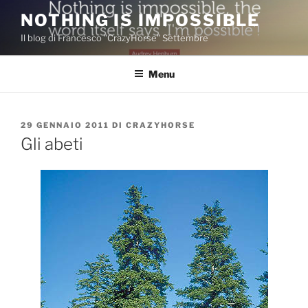
Salta
NOTHING IS IMPOSSIBLE
al
Il blog di Francesco "CrazyHorse" Settembre
contenuto
Menu
PUBBLICATO
29 GENNAIO 2011
DI
CRAZYHORSE
IL
Gli abeti