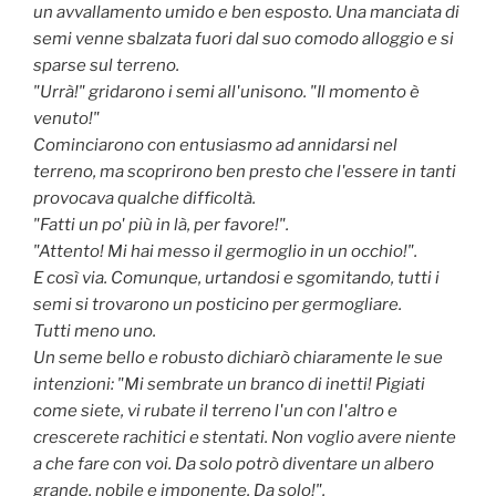
un avvallamento umido e ben esposto. Una manciata di
semi venne sbalzata fuori dal suo comodo alloggio e si
sparse sul terreno.
"Urrà!" gridarono i semi all'unisono. "Il momento è
venuto!"
Cominciarono con entusiasmo ad annidarsi nel
terreno, ma scoprirono ben presto che l'essere in tanti
provocava qualche difficoltà.
"Fatti un po' più in là, per favore!".
"Attento! Mi hai messo il germoglio in un occhio!".
E così via. Comunque, urtandosi e sgomitando, tutti i
semi si trovarono un posticino per germogliare.
Tutti meno uno.
Un seme bello e robusto dichiarò chiaramente le sue
intenzioni: "Mi sembrate un branco di inetti! Pigiati
come siete, vi rubate il terreno l'un con l'altro e
crescerete rachitici e stentati. Non voglio avere niente
a che fare con voi. Da solo potrò diventare un albero
grande, nobile e imponente. Da solo!".