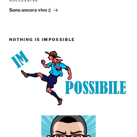
Articolo
SUCCESSIVO
successivo
Sono ancora vivo :)
NOTHING IS IMPOSSIBLE