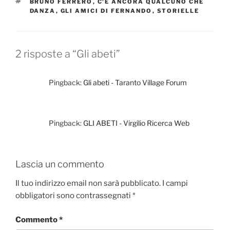
TAG
BRUNO FERRERO
,
C'È ANCORA QUALCUNO CHE
o
o
di
DANZA
,
GLI AMICI DI FERNANDO
,
STORIELLE
o
n
k
2 risposte a “Gli abeti”
Pingback:
Gli abeti - Taranto Village Forum
Pingback:
GLI ABETI - Virgilio Ricerca Web
Lascia un commento
Il tuo indirizzo email non sarà pubblicato.
I campi
obbligatori sono contrassegnati
*
Commento
*