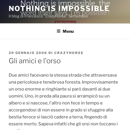
Salta
NOTHING IS IMPOSSIBLE
al
Il blog di Francesco "CrazyHorse" Settembre
contenuto
Menu
PUBBLICATO
29 GENNAIO 2006
DI
CRAZYHORSE
IL
Gli amici e l'orso
Due amici facevano la stessa strada che attraversava
una pericolosa e tenebrosa foresta. Improvvisamente
un orso enorme e ringhiante si parò davanti ai due
uomini. Uno, in preda alla paura si arrampicò su un
albero e si nascose, l'altro non fece in tempo e
accorgendosi di non essere in grado si sfuggire alla
bestia feroce si lasciò cadere a terra, fingendo di
essere morto. Sapeva infatti che gli orsi non toccano i