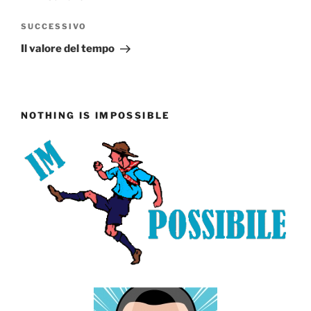
Articolo
SUCCESSIVO
successivo
Il valore del tempo
NOTHING IS IMPOSSIBLE