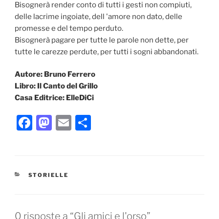
Bisognerà render conto di tutti i gesti non compiuti,
delle lacrime ingoiate, dell 'amore non dato, delle
promesse e del tempo perduto.
Bisognerà pagare per tutte le parole non dette, per
tutte le carezze perdute, per tutti i sogni abbandonati.
Autore: Bruno Ferrero
Libro: Il Canto del Grillo
Casa Editrice: ElleDiCi
F
M
E
C
a
a
m
o
c
st
ai
n
e
o
l
di
CATEGORIE
STORIELLE
b
d
vi
o
o
di
o
n
0 risposte a “Gli amici e l'orso”