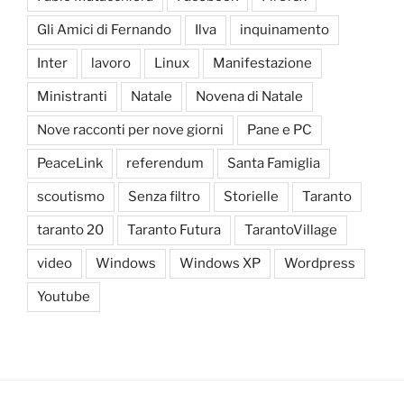
Gli Amici di Fernando
Ilva
inquinamento
Inter
lavoro
Linux
Manifestazione
Ministranti
Natale
Novena di Natale
Nove racconti per nove giorni
Pane e PC
PeaceLink
referendum
Santa Famiglia
scoutismo
Senza filtro
Storielle
Taranto
taranto 20
Taranto Futura
TarantoVillage
video
Windows
Windows XP
Wordpress
Youtube