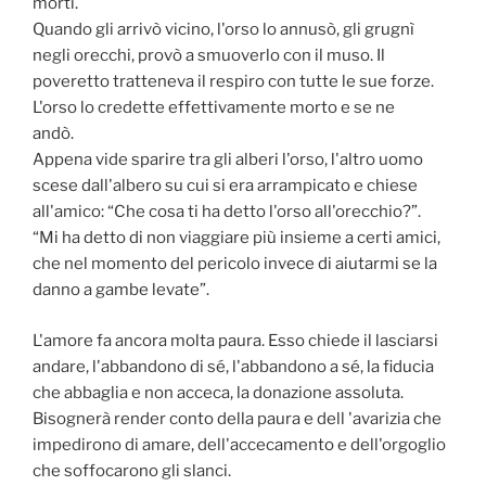
morti.
Quando gli arrivò vicino, l'orso lo annusò, gli grugnì
negli orecchi, provò a smuoverlo con il muso. Il
poveretto tratteneva il respiro con tutte le sue forze.
L'orso lo credette effettivamente morto e se ne
andò.
Appena vide sparire tra gli alberi l'orso, l'altro uomo
scese dall'albero su cui si era arrampicato e chiese
all'amico: “Che cosa ti ha detto l'orso all'orecchio?”.
“Mi ha detto di non viaggiare più insieme a certi amici,
che nel momento del pericolo invece di aiutarmi se la
danno a gambe levate”.
L'amore fa ancora molta paura. Esso chiede il lasciarsi
andare, l'abbandono di sé, l'abbandono a sé, la fiducia
che abbaglia e non acceca, la donazione assoluta.
Bisognerà render conto della paura e dell 'avarizia che
impedirono di amare, dell'accecamento e dell'orgoglio
che soffocarono gli slanci.