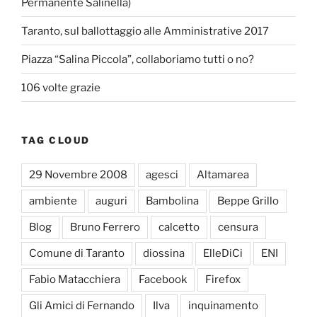
Permanente Salinella)
Taranto, sul ballottaggio alle Amministrative 2017
Piazza “Salina Piccola”, collaboriamo tutti o no?
106 volte grazie
TAG CLOUD
29 Novembre 2008
agesci
Altamarea
ambiente
auguri
Bambolina
Beppe Grillo
Blog
Bruno Ferrero
calcetto
censura
Comune di Taranto
diossina
ElleDiCi
ENI
Fabio Matacchiera
Facebook
Firefox
Gli Amici di Fernando
Ilva
inquinamento