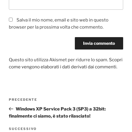
Salva il mio nome, email e sito web in questo
browser per la prossima volta che commento.
Questo sito utilizza Akismet per ridurre lo spam.
Scopri
come vengono elaborati i dati derivati dai commenti
.
Navigazione
Articolo
PRECEDENTE
articoli
precedente:
Windows XP Service Pack 3 (SP3) a 32bit:
finalmente ci siamo, è stato rilasciato!
Articolo
SUCCESSIVO