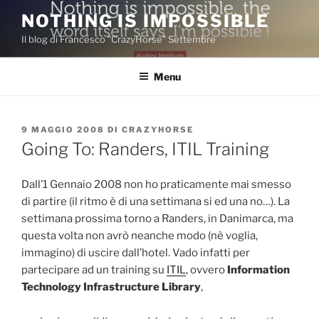
Salta
NOTHING IS IMPOSSIBLE
al
Il blog di Francesco "CrazyHorse" Settembre
contenuto
Menu
PUBBLICATO
9 MAGGIO 2008
DI
CRAZYHORSE
IL
Going To: Randers, ITIL Training
Dall’1 Gennaio 2008 non ho praticamente mai smesso
di partire (il ritmo è di una settimana si ed una no…). La
settimana prossima torno a Randers, in Danimarca, ma
questa volta non avrò neanche modo (nè voglia,
immagino) di uscire dall’hotel. Vado infatti per
partecipare ad un training su
ITIL
, ovvero
Information
Technology Infrastructure Library
,