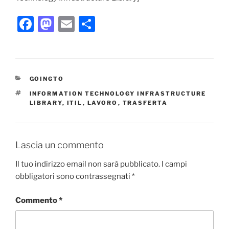
F
M
E
C
a
a
m
o
c
st
ai
n
e
o
l
di
CATEGORIE
GOINGTO
b
d
vi
TAG
INFORMATION TECHNOLOGY INFRASTRUCTURE
o
o
di
LIBRARY
,
ITIL
,
LAVORO
,
TRASFERTA
o
n
k
Lascia un commento
Il tuo indirizzo email non sarà pubblicato.
I campi
obbligatori sono contrassegnati
*
Commento
*