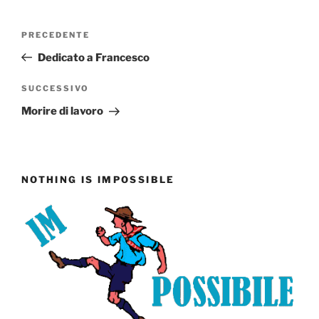
Navigazione
Articolo
PRECEDENTE
articoli
precedente:
Dedicato a Francesco
Articolo
SUCCESSIVO
successivo
Morire di lavoro
NOTHING IS IMPOSSIBLE