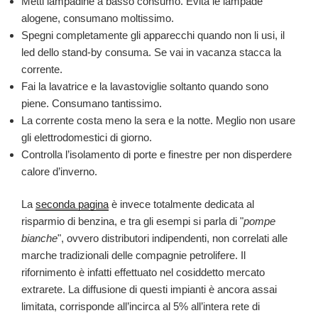
Metti lampadine a basso consumo. Evita le lampade
alogene, consumano moltissimo.
Spegni completamente gli apparecchi quando non li usi, il
led dello stand-by consuma. Se vai in vacanza stacca la
corrente.
Fai la lavatrice e la lavastoviglie soltanto quando sono
piene. Consumano tantissimo.
La corrente costa meno la sera e la notte. Meglio non usare
gli elettrodomestici di giorno.
Controlla l’isolamento di porte e finestre per non disperdere
calore d’inverno.
La
seconda pagina
è invece totalmente dedicata al
risparmio di benzina, e tra gli esempi si parla di "
pompe
bianche
", ovvero distributori indipendenti, non correlati alle
marche tradizionali delle compagnie petrolifere. Il
rifornimento è infatti effettuato nel cosiddetto mercato
extrarete. La diffusione di questi impianti è ancora assai
limitata, corrisponde all’incirca al 5% all’intera rete di