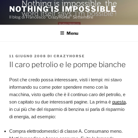
Salta
NOTHING IS IMPOSSIBLE
al
Il blog di Francesco "CrazyHorse" Settembre
contenuto
Menu
PUBBLICATO
11 GIUGNO 2008
DI
CRAZYHORSE
IL
Il caro petrolio e le pompe bianche
Post che credo possa interessare, visti i tempi: mi stavo
informando su come poter spendere meno con la
macchina, visto quello che è il continuo caro del petrolio, e
son capitato su due interessanti pagine. La prima è
questa
,
in cui più che del risparmio di benzina si parla di risparmio
di energia, ad esempio:
Compra elettrodomestici di classe A. Consumano meno.