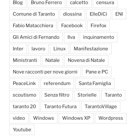
Blog
Bruno Ferrero
calcetto
censura
Comune di Taranto
diossina
ElleDiCi
ENI
Fabio Matacchiera
Facebook
Firefox
Gli Amici di Fernando
Ilva
inquinamento
Inter
lavoro
Linux
Manifestazione
Ministranti
Natale
Novena di Natale
Nove racconti per nove giorni
Pane e PC
PeaceLink
referendum
Santa Famiglia
scoutismo
Senza filtro
Storielle
Taranto
taranto 20
Taranto Futura
TarantoVillage
video
Windows
Windows XP
Wordpress
Youtube