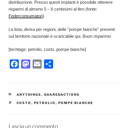
distribuzione. Presso questi impianti è possibile ottenere
risparmi di almeno 5 – 6 centesimi al litro (fonte:
Federconsumatori
).
La lista, divisa per regioni, delle "pompe bianche" presenti
sul territorio nazionale è scaricabile qui. Buon risparmio
[techtags: petrolio, costo, pompe bianche]
F
M
E
C
a
a
m
o
c
st
ai
n
e
o
l
di
CATEGORIE
ANYTHINGS
,
SHAREDACTIONS
b
d
vi
TAG
COSTO
,
PETROLIO
,
POMPE BIANCHE
o
o
di
o
n
k
Lascia un commento