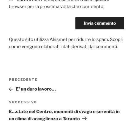
browser per la prossima volta che commento.
Questo sito utilizza Akismet per ridurre lo spam.
Scopri
come vengono elaborati i dati derivati dai commenti
.
Navigazione
Articolo
PRECEDENTE
articoli
precedente:
E' un duro lavoro…
Articolo
SUCCESSIVO
successivo
E…state nel Centro, momenti di svago e serenità in
un clima di accoglienza a Taranto