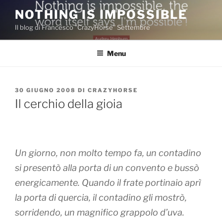
Salta
NOTHING IS IMPOSSIBLE
al
Il blog di Francesco "CrazyHorse" Settembre
contenuto
Menu
PUBBLICATO
30 GIUGNO 2008
DI
CRAZYHORSE
IL
Il cerchio della gioia
Un giorno, non molto tempo fa, un contadino
si presentò alla porta di un convento e bussò
energicamente. Quando il frate portinaio aprì
la porta di quercia, il contadino gli mostrò,
sorridendo, un magnifico grappolo d’uva.