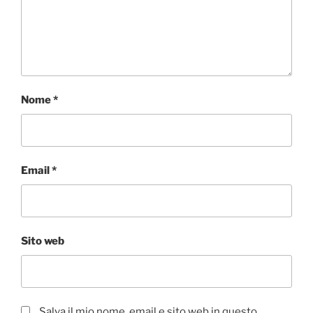
Nome
*
Email
*
Sito web
Salva il mio nome, email e sito web in questo