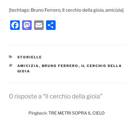
[techtags: Bruno Ferrero, Il cerchio della gioia, amicizia]
F
M
E
C
a
a
m
o
c
st
ai
n
e
o
l
di
CATEGORIE
STORIELLE
b
d
vi
TAG
AMICIZIA
,
BRUNO FERRERO
,
IL CERCHIO DELLA
o
o
di
GIOIA
o
n
k
0 risposte a “Il cerchio della gioia”
Pingback:
TRE METRI SOPRA IL CIELO