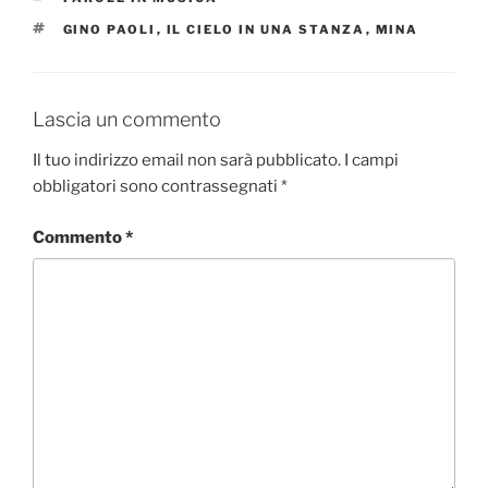
b
d
vi
TAG
GINO PAOLI
,
IL CIELO IN UNA STANZA
,
MINA
o
o
di
o
n
k
Lascia un commento
Il tuo indirizzo email non sarà pubblicato.
I campi
obbligatori sono contrassegnati
*
Commento
*