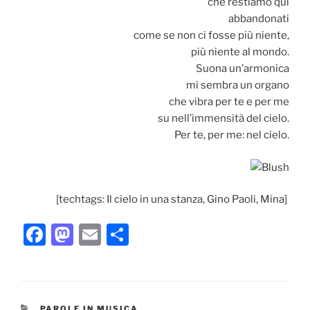
che restiamo qui
abbandonati
come se non ci fosse più niente,
più niente al mondo.
Suona un’armonica
mi sembra un organo
che vibra per te e per me
su nell’immensità del cielo.
Per te, per me: nel cielo.
[techtags: Il cielo in una stanza, Gino Paoli, Mina]
F
M
E
C
a
a
m
o
c
st
ai
n
e
o
l
di
CATEGORIE
PAROLE IN MUSICA