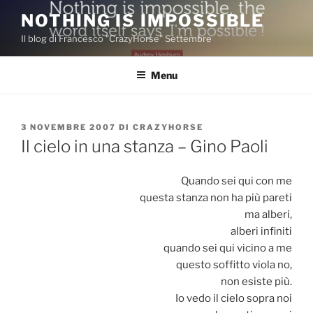
Salta
NOTHING IS IMPOSSIBLE
al
Il blog di Francesco "CrazyHorse" Settembre
contenuto
Menu
PUBBLICATO
3 NOVEMBRE 2007
DI
CRAZYHORSE
IL
Il cielo in una stanza – Gino Paoli
Quando sei qui con me
questa stanza non ha più pareti
ma alberi,
alberi infiniti
quando sei qui vicino a me
questo soffitto viola no,
non esiste più.
Io vedo il cielo sopra noi