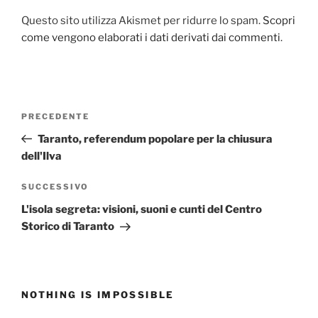
Questo sito utilizza Akismet per ridurre lo spam.
Scopri
come vengono elaborati i dati derivati dai commenti
.
Navigazione
Articolo
PRECEDENTE
articoli
precedente:
Taranto, referendum popolare per la chiusura
dell'Ilva
Articolo
SUCCESSIVO
successivo
L'isola segreta: visioni, suoni e cunti del Centro
Storico di Taranto
NOTHING IS IMPOSSIBLE