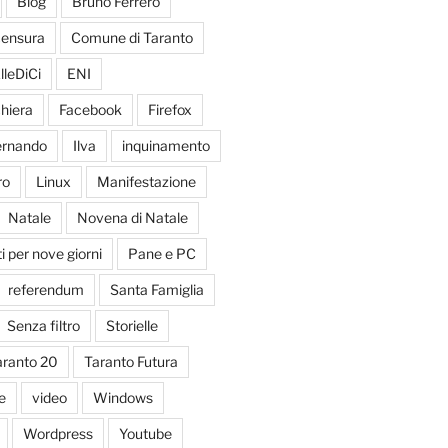
Blog
Bruno Ferrero
ensura
Comune di Taranto
lleDiCi
ENI
hiera
Facebook
Firefox
Fernando
Ilva
inquinamento
ro
Linux
Manifestazione
Natale
Novena di Natale
 per nove giorni
Pane e PC
referendum
Santa Famiglia
Senza filtro
Storielle
aranto 20
Taranto Futura
e
video
Windows
Wordpress
Youtube