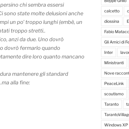
Beppe Grillo
è persino chi sembra essersi
calcetto
c
Ci sono state molte delusioni anche
diossina
E
tempi un po' troppo lunghi (embè, un
tati troppo stretti..
Fabio Matacc
ico, anzi da due. Uno dovrò
Gli Amici di 
ltro dovrò fermarlo quando
Inter
lavo
utamente dire loro quanto mancano
Ministranti
Nove racconti
à dura mantenere gli standard
.ma alla fine:
PeaceLink
scoutismo
Taranto
t
TarantoVillag
Windows XP