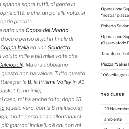
 spanna sopra tutti), di gente in
Operazione Supe
ria città..e che, un po' alla volta, si
“nostra” piazze
roprio piccolo.
Roberto Savian
ha dato una
Coppa del Mondo
Operazione Sup
 d'oca e penso al gol in finale di
(Osservatorio 
a
Coppa Italia
ed uno
Scudetto
Taranto, sul ba
 voluto mille e più mille volte che
Piazza “Salina 
Calciopoli
). Ma ora dobbiamo
ti questo non ha valore. Tutto questo
106 volte grazi
ttare per la
B
, la
Prisma Volley
in A1
basket femminile).
TAG CLOUD
ni caso, mi ha anche tolto: dopo 18
mo
(quello vero, con la S maiuscola),
29 Novembr
nga, molte persone ad allontanarsi
ambiente
più (parroci inclusi), c'è chi non mi