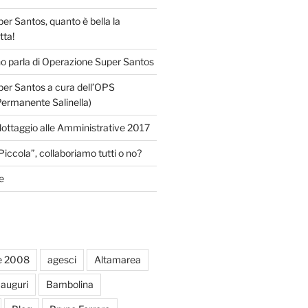
r Santos, quanto è bella la
tta!
o parla di Operazione Super Santos
er Santos a cura dell’OPS
Permanente Salinella)
llottaggio alle Amministrative 2017
Piccola”, collaboriamo tutti o no?
e
e 2008
agesci
Altamarea
auguri
Bambolina