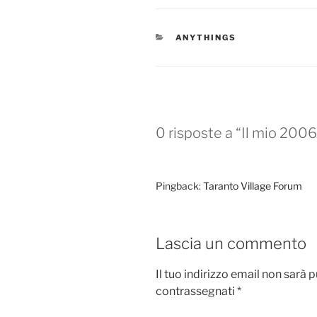
c
st
ai
n
e
o
l
di
CATEGORIE
ANYTHINGS
b
d
vi
o
o
di
o
n
k
0 risposte a “Il mio 200
Pingback:
Taranto Village Forum
Lascia un commento
Il tuo indirizzo email non sarà 
contrassegnati
*