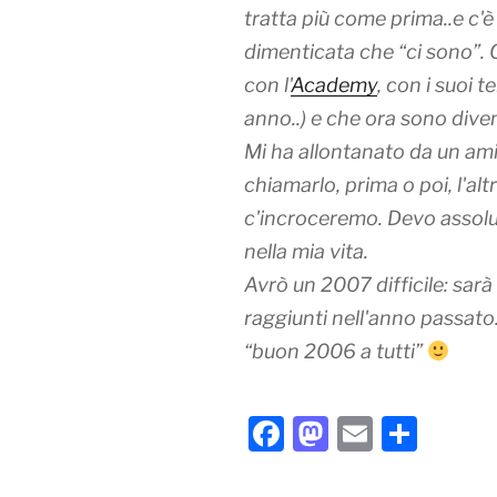
tratta più come prima..e c'
dimenticata che “ci sono”. 
con l'
Academy
, con i suoi 
anno..) e che ora sono diven
Mi ha allontanato da un am
chiamarlo, prima o poi, l'a
c'incroceremo. Devo assol
nella mia vita.
Avrò un 2007 difficile: sar
raggiunti nell'anno passato.
“buon 2006 a tutti”
F
M
E
C
a
a
m
o