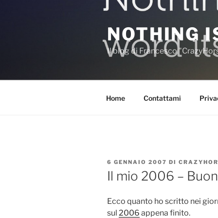
Salta
al
NOTHING I
contenuto
Il blog di Francesco "CrazyHo
Home
Contattami
Priva
PUBBLICATO
6 GENNAIO 2007
DI
CRAZYHOR
IL
Il mio 2006 – Buo
Ecco quanto ho scritto nei gior
sul
2006
appena finito.