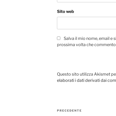
Sito web
Salva il mio nome, email e 
prossima volta che commento
Questo sito utilizza Akismet pe
elaborati i dati derivati dai c
Navigazione
Articolo
PRECEDENTE