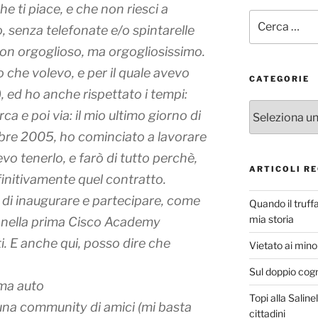
che ti piace, e che non riesci a
Cerca:
, senza telefonate e/o spintarelle
non orgoglioso, ma orgogliosissimo.
 che volevo, e per il quale avevo
CATEGORIE
ed ho anche rispettato i tempi:
Categorie
a e poi via: il mio ultimo giorno di
mbre 2005, ho cominciato a lavorare
vo tenerlo, e farò di tutto perchè,
ARTICOLI RE
efinitivamente quel contratto.
 di inaugurare e partecipare, come
Quando il truff
mia storia
 nella prima Cisco Academy
ti. E anche qui, posso dire che
Vietato ai minor
Sul doppio cog
ima auto
Topi alla Saline
una community di amici (mi basta
cittadini