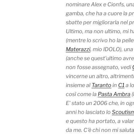
nominare Alex e Cionfs, una
gamba, che ha a cuore la prop
sbatte per migliorarla nel p
Ultimo, ma non ultimo, mi 
(mentre lo scrivo ho la pelle
Materazzi
, mio IDOLO), un
(anche se quest'ultimo avrei
non fosse assegnato, vedi
vincerne un altro, altrimen
insieme al
Taranto
in
C1
a lo
così come la
Pasta Ambra
(
E' stato un 2006 che, in og
anni ho lasciato lo
Scoutis
e questo ha portato, a vala
da me. C'è chi non mi saluta 