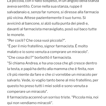
La piccola, con il fiato sospeso, in un angolo della stanza
aveva sentito. Corse nella sua stanza, ruppe il
salvadanaio e, senza far rumore, si diresse alla farmacia
più vicina. Attese pazientemente il suo turno. Si
avvicinò al bancone, si alzò sulla punta dei piedi e,
davanti al farmacista meravigliato, posò sul baco tutte
le monete.
"Per cos’è? Che cosa vuoi piccola?".
"È per il mio fratellino, signor farmacista. È molto
malato e io sono venuta a comprare un miracolo".
"Che cosa dici?" borbottò il farmacista.
"Si chiama Andrea, e ha una cosa che gli cresce dentro
la testa, e papà ha detto alla mamma che è finita, non
c’è più niente da fare e che ci vorrebbe un miracolo per
salvarlo. Vede, io voglio tanto bene al mio fratellino, per
questo ho preso tutti i miei soldi e sono venuta a
comperare un miracolo".
Il farmacista accennò un sorriso triste. "Piccola mia, noi
qui non vendiamo miracoli".