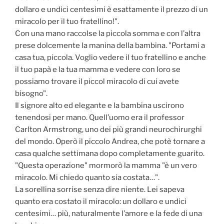
dollaro e undici centesimi è esattamente il prezzo di un
miracolo per il tuo fratellino!".
Con una mano raccolse la piccola somma e con l’altra
prese dolcemente la manina della bambina. "Portami a
casa tua, piccola. Voglio vedere il tuo fratellino e anche
il tuo papà e la tua mamma e vedere con loro se
possiamo trovare il piccol miracolo di cui avete
bisogno".
Il signore alto ed elegante e la bambina uscirono
tenendosi per mano. Quell’uomo era il professor
Carlton Armstrong, uno dei più grandi neurochirurghi
del mondo. Operò il piccolo Andrea, che potè tornare a
casa qualche settimana dopo completamente guarito.
"Questa operazione" mormorò la mamma "è un vero
miracolo. Mi chiedo quanto sia costata…".
La sorellina sorrise senza dire niente. Lei sapeva
quanto era costato il miracolo: un dollaro e undici
centesimi… più, naturalmente l’amore e la fede di una