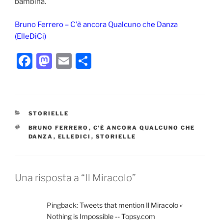
bambina.
Bruno Ferrero – C'è ancora Qualcuno che Danza
(ElleDiCi)
F
M
E
C
a
a
m
o
c
st
ai
n
e
o
l
di
CATEGORIE
STORIELLE
b
d
vi
TAG
BRUNO FERRERO
,
C'È ANCORA QUALCUNO CHE
o
o
di
DANZA
,
ELLEDICI
,
STORIELLE
o
n
k
Una risposta a “Il Miracolo”
Pingback:
Tweets that mention Il Miracolo «
Nothing is Impossible -- Topsy.com