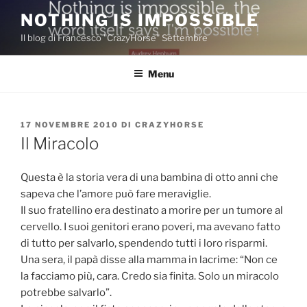
Salta
NOTHING IS IMPOSSIBLE
al
Il blog di Francesco "CrazyHorse" Settembre
contenuto
Menu
PUBBLICATO
17 NOVEMBRE 2010
DI
CRAZYHORSE
IL
Il Miracolo
Questa è la storia vera di una bambina di otto anni che
sapeva che l’amore può fare meraviglie.
Il suo fratellino era destinato a morire per un tumore al
cervello. I suoi genitori erano poveri, ma avevano fatto
di tutto per salvarlo, spendendo tutti i loro risparmi.
Una sera, il papà disse alla mamma in lacrime: “Non ce
la facciamo più, cara. Credo sia finita. Solo un miracolo
potrebbe salvarlo”.