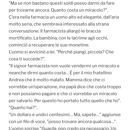
"Ma se non bastano questi soldi posso darmi da fare
per trovarne ancora. Quanto costa un miracolo?".
C’era nella farmacia un uomo alto ed elegante, dall’aria
molto seria, che sembrava interessato alla strana
conversazione. Il farmacista allargò le braccia
mortificato. La bambina, con le lacrime agli occhi,
cominciò a recuperare le sue monetine.
L’uomo si avvicinò a lei. "Perché piangi, piccola? Che
cosa ti succede?".
"Il signor farmacista non vuole vendermi un miracolo e
neanche dirmi quanto costa… È per il mio fratellino
Andrea che è molto malato. Mamma dice che ci
vorrebbe un’operazione, ma papà dice che costa troppo
e non possiamo pagare e che ci vorrebbe un miracolo
per salvarlo. Per questo ho portato tutto quello che ho".
"Quanto hai?".
"Un dollaro e undici centesimi… Ma, sapete…" aggiunse
con un filo di voce, "posso trovare ancora qualcosa…".
L’uomo sorrise "Guarda, non credo sia necessario. Un