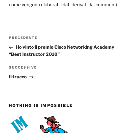
come vengono elaborati i dati derivati dai commenti
.
Navigazione
Articolo
PRECEDENTE
articoli
precedente:
Ho vinto il premio Cisco Networking Academy
“Best Instructor 2010”
Articolo
SUCCESSIVO
successivo
Il trucco
NOTHING IS IMPOSSIBLE