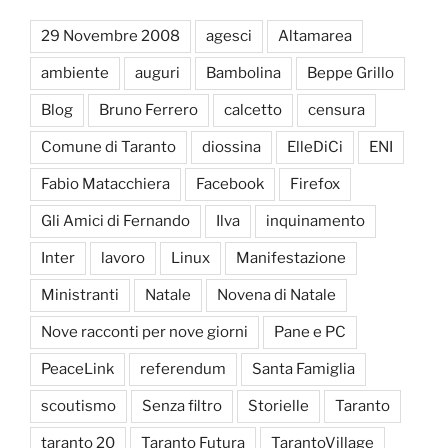
29 Novembre 2008
agesci
Altamarea
ambiente
auguri
Bambolina
Beppe Grillo
Blog
Bruno Ferrero
calcetto
censura
Comune di Taranto
diossina
ElleDiCi
ENI
Fabio Matacchiera
Facebook
Firefox
Gli Amici di Fernando
Ilva
inquinamento
Inter
lavoro
Linux
Manifestazione
Ministranti
Natale
Novena di Natale
Nove racconti per nove giorni
Pane e PC
PeaceLink
referendum
Santa Famiglia
scoutismo
Senza filtro
Storielle
Taranto
taranto 20
Taranto Futura
TarantoVillage