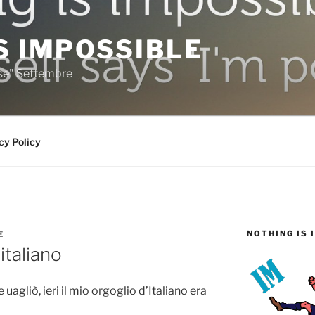
S IMPOSSIBLE
rse" Settembre
cy Policy
NOTHING IS 
E
 italiano
 uagliò, ieri il mio orgoglio d’Italiano era