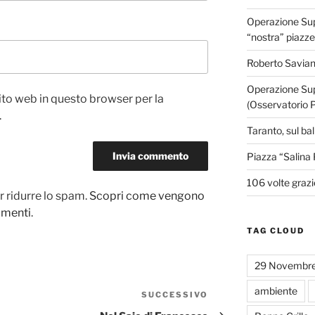
Operazione Supe
“nostra” piazze
Roberto Savian
Operazione Sup
sito web in questo browser per la
(Osservatorio 
.
Taranto, sul ba
Piazza “Salina 
106 volte grazi
r ridurre lo spam.
Scopri come vengono
ommenti
.
TAG CLOUD
29 Novembr
ambiente
SUCCESSIVO
Articolo
successivo