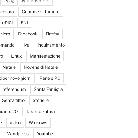
Blog
Bruno Ferrero
ensura
Comune di Taranto
lleDiCi
ENI
hiera
Facebook
Firefox
Fernando
Ilva
inquinamento
ro
Linux
Manifestazione
Natale
Novena di Natale
 per nove giorni
Pane e PC
referendum
Santa Famiglia
Senza filtro
Storielle
aranto 20
Taranto Futura
e
video
Windows
Wordpress
Youtube