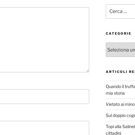
Cerca:
CATEGORIE
Categorie
ARTICOLI RE
Quando il truff
mia storia
Vietato ai minor
Sul doppio cog
Topi alla Saline
cittadini