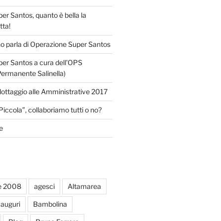
r Santos, quanto è bella la
tta!
o parla di Operazione Super Santos
er Santos a cura dell’OPS
Permanente Salinella)
llottaggio alle Amministrative 2017
Piccola”, collaboriamo tutti o no?
e
e 2008
agesci
Altamarea
auguri
Bambolina