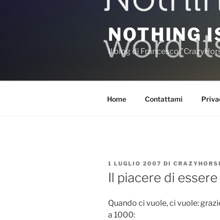
Salta
al
NOTHING I
contenuto
Il blog di Francesco "CrazyHo
Home
Contattami
Priva
PUBBLICATO
1 LUGLIO 2007
DI
CRAZYHORS
IL
Il piacere di essere
Quando ci vuole, ci vuole: grazie
a 1000: