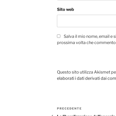
Sito web
Salva il mio nome, email e 
prossima volta che commento
Questo sito utilizza Akismet pe
elaborati i dati derivati dai c
Navigazione
Articolo
PRECEDENTE
articoli
precedente: