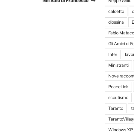
Beppe Grillo
Nel Saio di Francesco
calcetto
c
diossina
E
Fabio Matacc
Gli Amici di 
Inter
lavo
Ministranti
Nove racconti
PeaceLink
scoutismo
Taranto
t
TarantoVillag
Windows XP