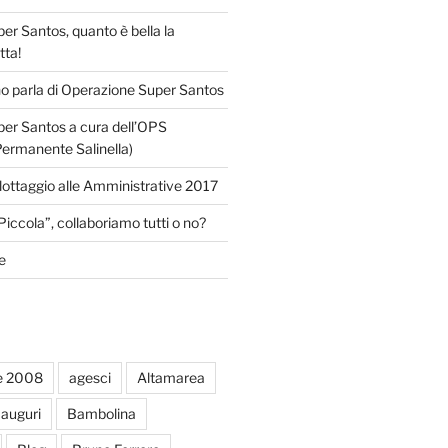
r Santos, quanto è bella la
tta!
o parla di Operazione Super Santos
er Santos a cura dell’OPS
Permanente Salinella)
llottaggio alle Amministrative 2017
Piccola”, collaboriamo tutti o no?
e
e 2008
agesci
Altamarea
auguri
Bambolina