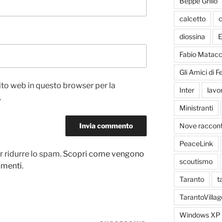
Beppe Grillo
calcetto
c
diossina
E
Fabio Matacc
Gli Amici di 
sito web in questo browser per la
Inter
lavo
.
Ministranti
Nove racconti
PeaceLink
r ridurre lo spam.
Scopri come vengono
scoutismo
ommenti
.
Taranto
t
TarantoVillag
Windows XP