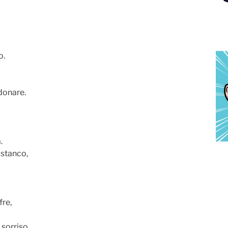
o.
donare.
.
 stanco,
fre,
 sorriso