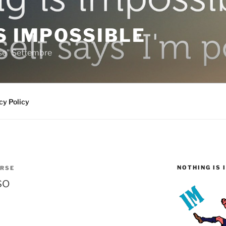
S IMPOSSIBLE
rse" Settembre
cy Policy
NOTHING IS 
RSE
so