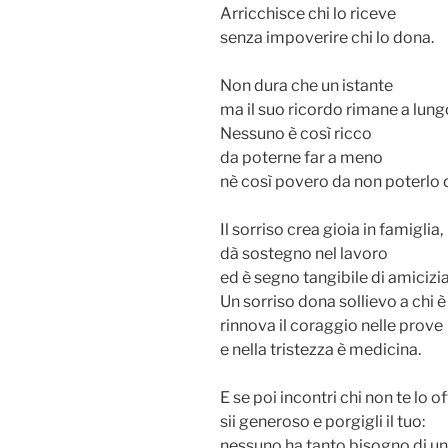
Arricchisce chi lo riceve
senza impoverire chi lo dona.
Non dura che un istante
ma il suo ricordo rimane a lung
Nessuno è così ricco
da poterne far a meno
nè così povero da non poterlo 
Il sorriso crea gioia in famiglia,
dà sostegno nel lavoro
ed è segno tangibile di amicizia
Un sorriso dona sollievo a chi è
rinnova il coraggio nelle prove
e nella tristezza è medicina.
E se poi incontri chi non te lo of
sii generoso e porgigli il tuo:
nessuno ha tanto bisogno di un