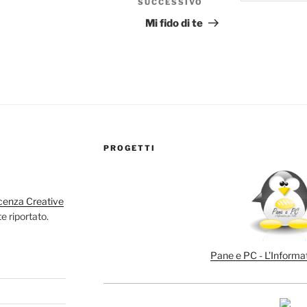
SUCCESSIVO
Articolo
successivo
Mi fido di te
PROGETTI
cenza Creative
e riportato.
Pane e PC - L’Informat