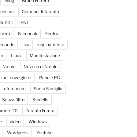
Blog
Bruno Ferrero
ensura
Comune di Taranto
lleDiCi
ENI
hiera
Facebook
Firefox
Fernando
Ilva
inquinamento
ro
Linux
Manifestazione
Natale
Novena di Natale
 per nove giorni
Pane e PC
referendum
Santa Famiglia
Senza filtro
Storielle
aranto 20
Taranto Futura
e
video
Windows
Wordpress
Youtube