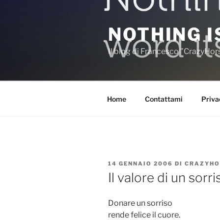
Salta
al
NOTHING I
contenuto
Il blog di Francesco "CrazyHo
Home
Contattami
Priva
PUBBLICATO
14 GENNAIO 2006
DI
CRAZYHO
IL
Il valore di un sorri
Donare un sorriso
rende felice il cuore.