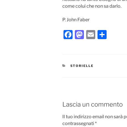
come colui che non sa darlo.
P. John Faber
F
M
E
C
a
a
m
o
c
st
ai
n
e
o
l
di
CATEGORIE
STORIELLE
b
d
vi
o
o
di
o
n
k
Lascia un commento
Il tuo indirizzo email non sarà 
contrassegnati
*