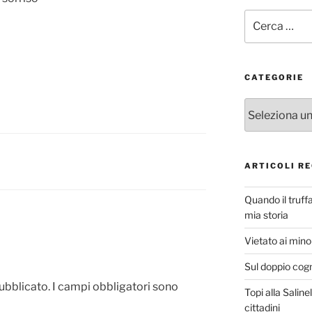
Cerca:
CATEGORIE
Categorie
ARTICOLI RE
Quando il truff
mia storia
Vietato ai minor
Sul doppio cog
pubblicato.
I campi obbligatori sono
Topi alla Saline
cittadini