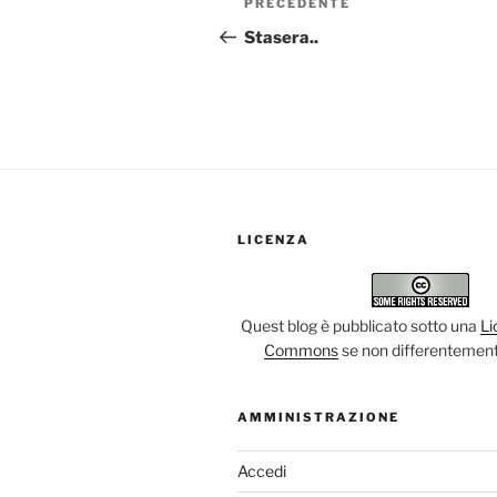
Articolo
PRECEDENTE
articoli
precedente:
Stasera..
LICENZA
Quest blog è pubblicato sotto una
Li
Commons
se non differentement
AMMINISTRAZIONE
Accedi