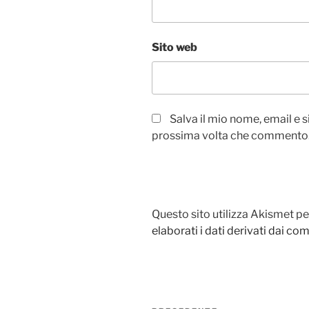
Sito web
Salva il mio nome, email e 
prossima volta che commento
Questo sito utilizza Akismet pe
elaborati i dati derivati dai c
Navigazione