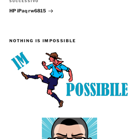
Articolo
SUCCESSIVO
successivo
HP iPaq rw6815
NOTHING IS IMPOSSIBLE