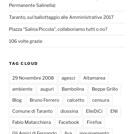
Permanente Salinella)
Taranto, sul ballottaggio alle Amministrative 2017
Piazza “Salina Piccola”, collaboriamo tutti o no?
106 volte grazie
TAG CLOUD
29 Novembre 2008
agesci
Altamarea
ambiente
auguri
Bambolina
Beppe Grillo
Blog
Bruno Ferrero
calcetto
censura
Comune di Taranto
diossina
ElleDiCi
ENI
Fabio Matacchiera
Facebook
Firefox
Gli Amici di Fernando
Ilva
inquinamento