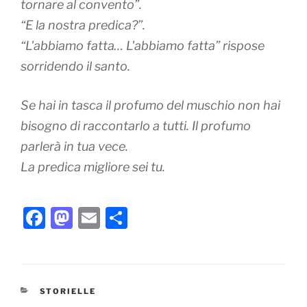
tornare al convento”.
“E la nostra predica?”.
“L'abbiamo fatta… L'abbiamo fatta” rispose
sorridendo il santo.
Se hai in tasca il profumo del muschio non hai
bisogno di raccontarlo a tutti. Il profumo
parlerà in tua vece.
La predica migliore sei tu.
F
M
E
C
a
a
m
o
c
st
ai
n
e
o
l
di
CATEGORIE
STORIELLE
b
d
vi