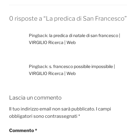
o
o
di
o
n
0 risposte a “La predica di San Francesco”
k
Pingback:
la predica di natale di san francesco |
VIRGILIO Ricerca | Web
Pingback:
s. francesco possibile impossibile |
VIRGILIO Ricerca | Web
Lascia un commento
Il tuo indirizzo email non sarà pubblicato.
I campi
obbligatori sono contrassegnati
*
Commento
*