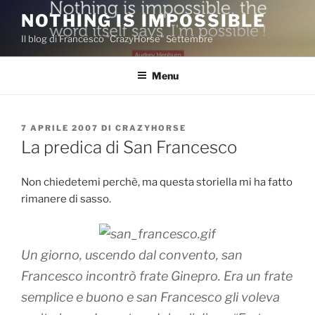
Salta
NOTHING IS IMPOSSIBLE
al
Il blog di Francesco "CrazyHorse" Settembre
contenuto
Menu
PUBBLICATO
7 APRILE 2007
DI
CRAZYHORSE
IL
La predica di San Francesco
Non chiedetemi perchè, ma questa storiella mi ha fatto
rimanere di sasso.
Un giorno, uscendo dal convento, san
Francesco incontrò frate Ginepro. Era un frate
semplice e buono e san Francesco gli voleva