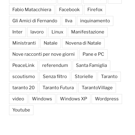
Fabio Matacchiera
Facebook
Firefox
Gli Amici di Fernando
Ilva
inquinamento
Inter
lavoro
Linux
Manifestazione
Ministranti
Natale
Novena di Natale
Nove racconti per nove giorni
Pane e PC
PeaceLink
referendum
Santa Famiglia
scoutismo
Senza filtro
Storielle
Taranto
taranto 20
Taranto Futura
TarantoVillage
video
Windows
Windows XP
Wordpress
Youtube