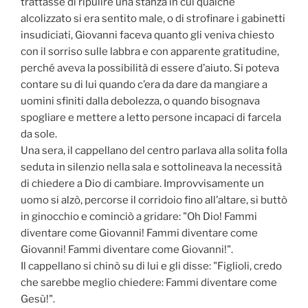
trattasse di ripulire una stanza in cui qualche
alcolizzato si era sentito male, o di strofinare i gabinetti
insudiciati, Giovanni faceva quanto gli veniva chiesto
con il sorriso sulle labbra e con apparente gratitudine,
perché aveva la possibilità di essere d’aiuto. Si poteva
contare su di lui quando c’era da dare da mangiare a
uomini sfiniti dalla debolezza, o quando bisognava
spogliare e mettere a letto persone incapaci di farcela
da sole.
Una sera, il cappellano del centro parlava alla solita folla
seduta in silenzio nella sala e sottolineava la necessità
di chiedere a Dio di cambiare. Improvvisamente un
uomo si alzò, percorse il corridoio fino all’altare, si buttò
in ginocchio e cominciò a gridare: "Oh Dio! Fammi
diventare come Giovanni! Fammi diventare come
Giovanni! Fammi diventare come Giovanni!".
Il cappellano si chinò su di lui e gli disse: "Figlioli, credo
che sarebbe meglio chiedere: Fammi diventare come
Gesù!".