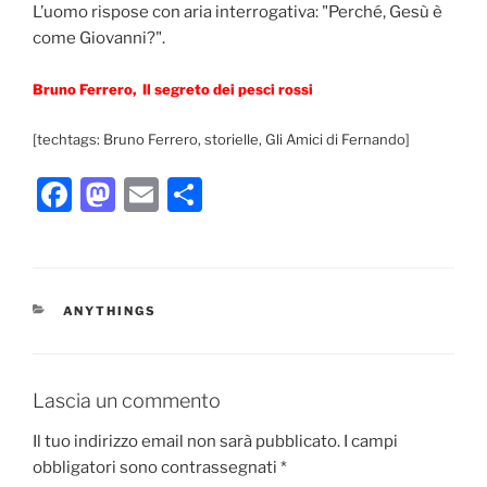
L’uomo rispose con aria interrogativa: "Perché, Gesù è
come Giovanni?".
Bruno Ferrero, Il segreto dei pesci rossi
[techtags: Bruno Ferrero, storielle, Gli Amici di Fernando]
F
M
E
C
a
a
m
o
c
st
ai
n
e
o
l
di
CATEGORIE
ANYTHINGS
b
d
vi
o
o
di
o
n
Lascia un commento
k
Il tuo indirizzo email non sarà pubblicato.
I campi
obbligatori sono contrassegnati
*