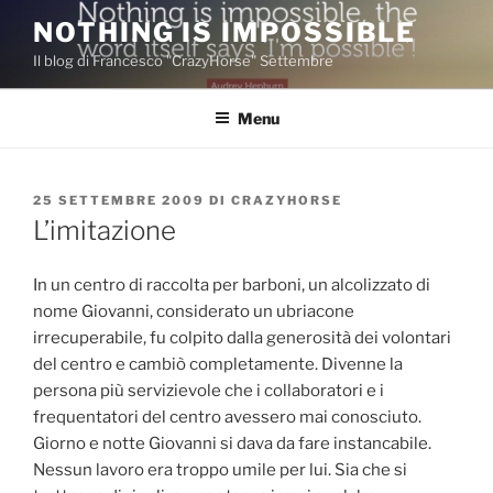
Salta
NOTHING IS IMPOSSIBLE
al
Il blog di Francesco "CrazyHorse" Settembre
contenuto
Menu
PUBBLICATO
25 SETTEMBRE 2009
DI
CRAZYHORSE
IL
L’imitazione
In un centro di raccolta per barboni, un alcolizzato di
nome Giovanni, considerato un ubriacone
irrecuperabile, fu colpito dalla generosità dei volontari
del centro e cambiò completamente. Divenne la
persona più servizievole che i collaboratori e i
frequentatori del centro avessero mai conosciuto.
Giorno e notte Giovanni si dava da fare instancabile.
Nessun lavoro era troppo umile per lui. Sia che si