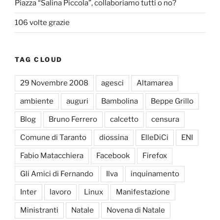
Piazza “Salina Piccola”, collaboriamo tutti o no?
106 volte grazie
TAG CLOUD
29 Novembre 2008
agesci
Altamarea
ambiente
auguri
Bambolina
Beppe Grillo
Blog
Bruno Ferrero
calcetto
censura
Comune di Taranto
diossina
ElleDiCi
ENI
Fabio Matacchiera
Facebook
Firefox
Gli Amici di Fernando
Ilva
inquinamento
Inter
lavoro
Linux
Manifestazione
Ministranti
Natale
Novena di Natale