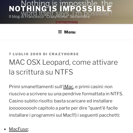
Salta
NOTHING IS IMPOSSIBLE
al
Il blog di Francesco "CrazyHorse" Settembre
contenuto
Menu
PUBBLICATO
7 LUGLIO 2009
DI
CRAZYHORSE
IL
MAC OSX Leopard, come attivare
la scrittura su NTFS
Primi smanettamenti sull'
iMac
, e primi casini: non
riuscivo a scrivere su una pendrive formattata in NTFS.
Casino subito risolto: basta scaricare ed installare
(oooooooooh capitolo a parte per dire "quant'è facile
installare i programmi sul Mac!!!) i seguenti pacchetti:
MacFuse
;