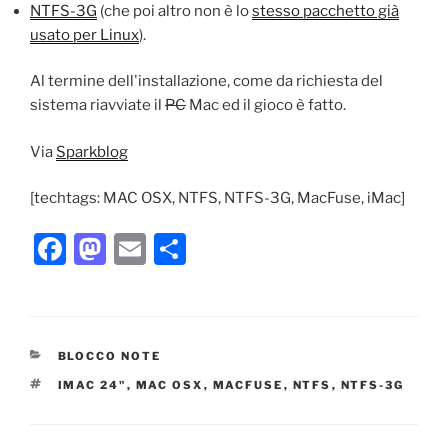
NTFS-3G
(che poi altro non è lo
stesso pacchetto già
usato per Linux
).
Al termine dell'installazione, come da richiesta del
sistema riavviate il
PC
Mac ed il gioco è fatto.
Via
Sparkblog
[techtags: MAC OSX, NTFS, NTFS-3G, MacFuse, iMac]
F
M
E
C
a
a
m
o
c
st
ai
n
e
o
l
di
CATEGORIE
BLOCCO NOTE
b
d
vi
TAG
IMAC 24"
,
MAC OSX
,
MACFUSE
,
NTFS
,
NTFS-3G
o
o
di
o
n