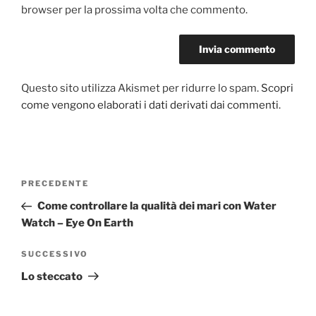
browser per la prossima volta che commento.
Questo sito utilizza Akismet per ridurre lo spam.
Scopri
come vengono elaborati i dati derivati dai commenti
.
Navigazione
Articolo
PRECEDENTE
articoli
precedente:
Come controllare la qualità dei mari con Water
Watch – Eye On Earth
Articolo
SUCCESSIVO
successivo
Lo steccato