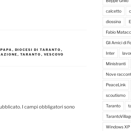
Beppe Grillo
calcetto
c
diossina
E
Fabio Matacc
Gli Amici di 
 PAPA
,
DIOCESI DI TARANTO
,
Inter
lavo
TAZIONE
,
TARANTO
,
VESCOVO
Ministranti
Nove racconti
PeaceLink
scoutismo
Taranto
t
pubblicato.
I campi obbligatori sono
TarantoVillag
Windows XP