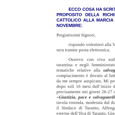
ECCO COSA HA SCRI
PROPOSITO DELLA RICH
CATTOLICO ALLA MARCIA
NOVEMBRE:
Pregiatissimi Signori,
rispondo volentieri alla V
sera tramite posta elettronica.
Osservo con viva sodd
tarantina e negli Amministrato
tematiche relative alla
salva
compiacimento è dovuto al fatt
da me sempre auspicato. Mi per
dopo soli 16 mesi dall’inizio 
precisamente nei giorni 26-27 
«
Giustizia, pace e salvaguard
tavola rotonda, moderata dal d
il Sindaco di Taranto, Alfengo
esterne dell’Ilva di Taranto, Gi