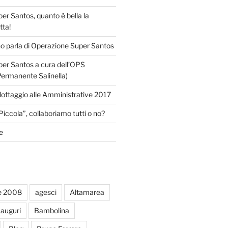
r Santos, quanto è bella la
tta!
o parla di Operazione Super Santos
er Santos a cura dell’OPS
Permanente Salinella)
llottaggio alle Amministrative 2017
Piccola”, collaboriamo tutti o no?
e
e 2008
agesci
Altamarea
auguri
Bambolina