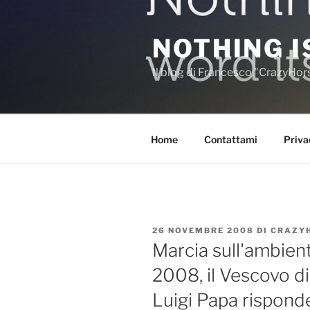
Salta
al
NOTHING I
contenuto
Il blog di Francesco "CrazyHo
Home
Contattami
Priva
PUBBLICATO
26 NOVEMBRE 2008
DI
CRAZY
IL
Marcia sull'ambie
2008, il Vescovo d
Luigi Papa rispond