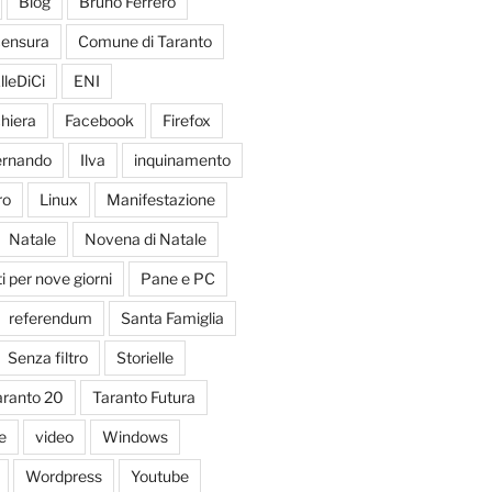
Blog
Bruno Ferrero
ensura
Comune di Taranto
lleDiCi
ENI
hiera
Facebook
Firefox
Fernando
Ilva
inquinamento
ro
Linux
Manifestazione
Natale
Novena di Natale
 per nove giorni
Pane e PC
referendum
Santa Famiglia
Senza filtro
Storielle
aranto 20
Taranto Futura
e
video
Windows
Wordpress
Youtube