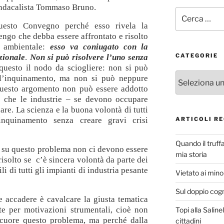
sindacalista Tommaso Bruno.
Cerca:
questo Convegno perché esso rivela la
engo che debba essere affrontato e risolto
o ambientale:
esso va coniugato con la
CATEGORIE
zionale
.
Non si può risolvere l’uno senza
questo il nodo da sciogliere: non si può
Categorie
ll’inquinamento, ma non si può neppure
questo argomento non può essere addotto
 che le industrie – se devono occupare
re. La scienza e la buona volontà di tutti
ARTICOLI RE
inquinamento senza creare gravi crisi
Quando il truff
 su questo problema non ci devono essere
mia storia
risolto se c’è sincera volontà da parte dei
li di tutti gli impianti di industria pesante
Vietato ai minor
Sul doppio cog
 accadere è cavalcare la giusta tematica
te per motivazioni strumentali, cioè non
Topi alla Saline
 cuore questo problema, ma perché dalla
cittadini