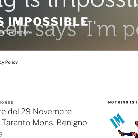
S IMPOSSIBLE
rse" Settembre
cy Policy
NOTHING IS 
HORSE
nte del 29 Novembre
i Taranto Mons. Benigno
e