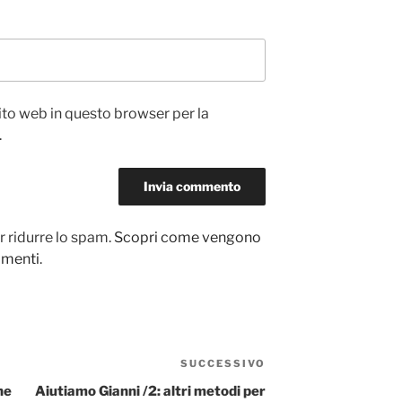
sito web in questo browser per la
.
r ridurre lo spam.
Scopri come vengono
ommenti
.
SUCCESSIVO
Articolo
successivo
ne
Aiutiamo Gianni /2: altri metodi per