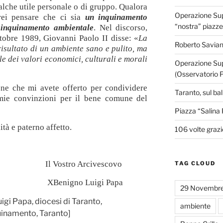
alche utile personale o di gruppo. Qualora
Operazione Supe
rei pensare che ci sia
un inquinamento
“nostra” piazze
l’inquinamento ambientale
. Nel discorso,
tobre 1989, Giovanni Paolo II disse: «
La
Roberto Savian
 risultato di un ambiente sano e pulito, ma
le dei valori economici, culturali e morali
Operazione Sup
(Osservatorio 
one che mi avete offerto per condividere
Taranto, sul ba
mie convinzioni per il bene comune del
Piazza “Salina 
ità e paterno affetto.
106 volte grazi
Il Vostro Arcivescovo
TAG CLOUD
X
Benigno Luigi Papa
29 Novembr
gi Papa, diocesi di Taranto,
ambiente
uinamento, Taranto]