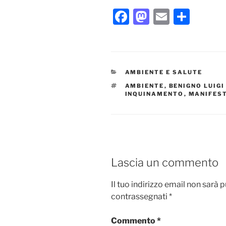
F
M
E
C
a
a
m
o
c
st
ai
n
e
o
l
di
CATEGORIE
AMBIENTE E SALUTE
b
d
vi
TAG
AMBIENTE
,
BENIGNO LUIGI
o
o
di
INQUINAMENTO
,
MANIFES
o
n
k
Lascia un commento
Il tuo indirizzo email non sarà 
contrassegnati
*
Commento
*