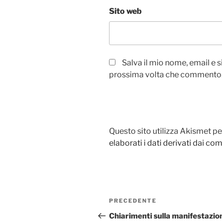
Sito web
Salva il mio nome, email e 
prossima volta che commento
Questo sito utilizza Akismet pe
elaborati i dati derivati dai c
Navigazione
Articolo
PRECEDENTE
articoli
precedente:
Chiarimenti sulla manifestazio