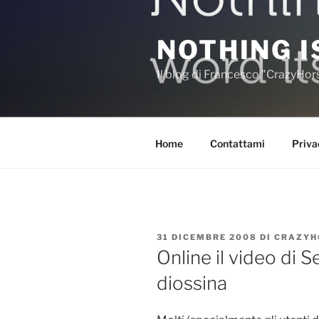
Salta
al
NOTHING I
contenuto
Il blog di Francesco "CrazyHo
Home
Contattami
Priva
PUBBLICATO
31 DICEMBRE 2008
DI
CRAZYH
IL
Online il video di S
diossina