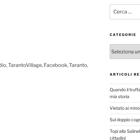
Cerca:
CATEGORIE
Categorie
adio, TarantoVillage, Facebook, Taranto,
ARTICOLI RE
Quando il truff
mia storia
Vietato ai minor
Sul doppio cog
Topi alla Saline
cittadini