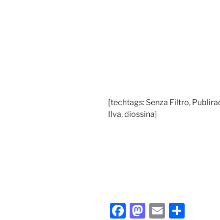
[techtags: Senza Filtro, Publir
Ilva, diossina]
F
M
E
C