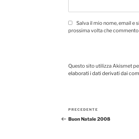
Salva il mio nome, email e 
prossima volta che commento
Questo sito utilizza Akismet pe
elaborati i dati derivati dai c
Navigazione
Articolo
PRECEDENTE
articoli
precedente:
Buon Natale 2008