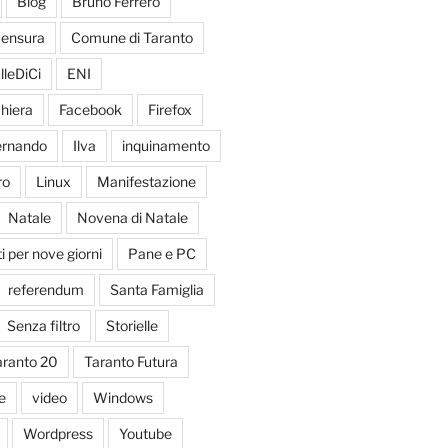
Blog
Bruno Ferrero
ensura
Comune di Taranto
lleDiCi
ENI
hiera
Facebook
Firefox
Fernando
Ilva
inquinamento
ro
Linux
Manifestazione
Natale
Novena di Natale
 per nove giorni
Pane e PC
referendum
Santa Famiglia
Senza filtro
Storielle
aranto 20
Taranto Futura
e
video
Windows
Wordpress
Youtube