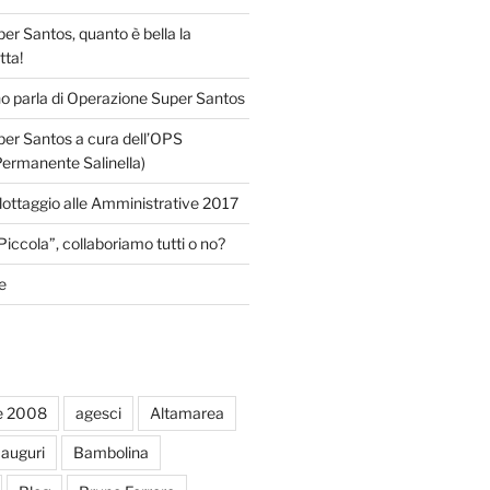
r Santos, quanto è bella la
tta!
o parla di Operazione Super Santos
er Santos a cura dell’OPS
Permanente Salinella)
llottaggio alle Amministrative 2017
Piccola”, collaboriamo tutti o no?
e
e 2008
agesci
Altamarea
auguri
Bambolina