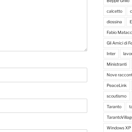
Beppe Grillo
calcetto
c
diossina
E
Fabio Matacc
Gli Amici di 
Inter
lavo
Ministranti
Nove racconti
PeaceLink
scoutismo
Taranto
t
TarantoVillag
Windows XP