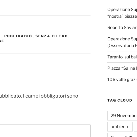
Operazione Supe
“nostra” piazze
Roberto Savian
A
,
PUBLIRADIO
,
SENZA FILTRO
,
Operazione Sup
GE
(Osservatorio 
Taranto, sul ba
Piazza “Salina 
106 volte grazi
pubblicato.
I campi obbligatori sono
TAG CLOUD
29 Novembr
ambiente