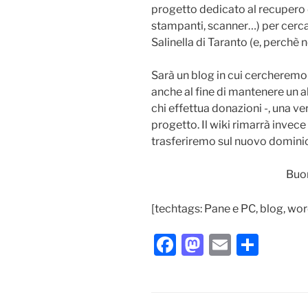
progetto dedicato al recupero d
stampanti, scanner…) per cercar
Salinella di Taranto (e, perchè no
Sarà un blog in cui cercheremo d
anche al fine di mantenere un al
chi effettua donazioni -, una ver
progetto. Il wiki rimarrà invec
trasferiremo sul nuovo domini
Buon
[techtags: Pane e PC, blog, wo
F
M
E
C
a
a
m
o
c
st
ai
n