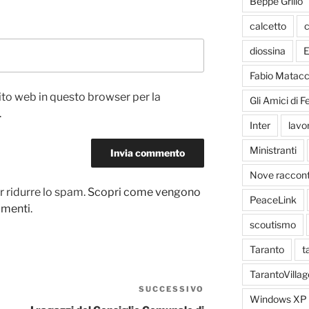
Beppe Grillo
calcetto
c
diossina
E
Fabio Matacc
sito web in questo browser per la
Gli Amici di 
.
Inter
lavo
Ministranti
Nove racconti
r ridurre lo spam.
Scopri come vengono
PeaceLink
ommenti
.
scoutismo
Taranto
t
TarantoVillag
SUCCESSIVO
Articolo
Windows XP
successivo