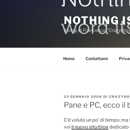
Salta
al
NOTHING I
contenuto
Il blog di Francesco "CrazyHo
Home
Contattami
Priva
PUBBLICATO
23 GENNAIO 2008
DI
CRAZYHO
IL
Pane e PC, ecco il 
C’è voluto un po’ di tempo, ma f
voi
il nuovo sito/blog
dedicato 