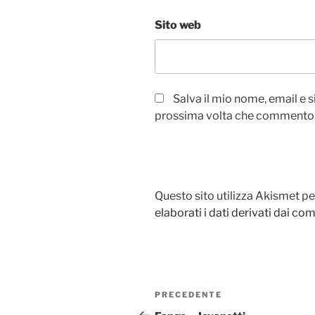
Sito web
Salva il mio nome, email e 
prossima volta che commento
Questo sito utilizza Akismet pe
elaborati i dati derivati dai c
Navigazione
Articolo
PRECEDENTE
articoli
precedente: