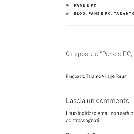
e
o
l
di
CATEGORIE
PANE E PC
b
d
vi
TAG
BLOG
,
PANE E PC
,
TARANT
o
o
di
o
n
k
0 risposte a “Pane e PC, 
Pingback:
Taranto Village Forum
Lascia un commento
Il tuo indirizzo email non sarà 
contrassegnati
*