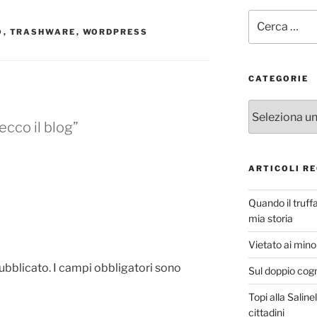
Cerca:
O
,
TRASHWARE
,
WORDPRESS
CATEGORIE
Categorie
ecco il blog”
ARTICOLI RE
Quando il truff
mia storia
Vietato ai minor
pubblicato.
I campi obbligatori sono
Sul doppio cog
Topi alla Saline
cittadini