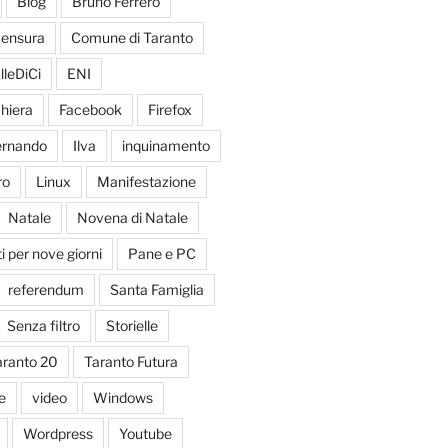
Blog
Bruno Ferrero
ensura
Comune di Taranto
lleDiCi
ENI
hiera
Facebook
Firefox
Fernando
Ilva
inquinamento
ro
Linux
Manifestazione
Natale
Novena di Natale
 per nove giorni
Pane e PC
referendum
Santa Famiglia
Senza filtro
Storielle
aranto 20
Taranto Futura
e
video
Windows
Wordpress
Youtube