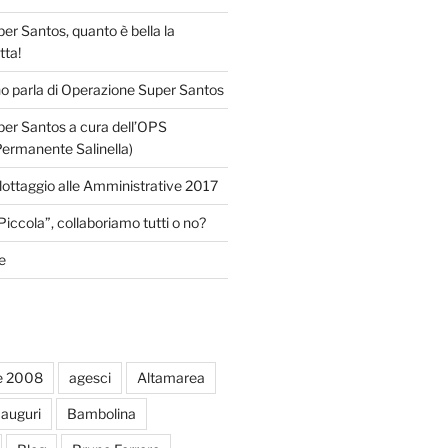
r Santos, quanto è bella la
tta!
o parla di Operazione Super Santos
er Santos a cura dell’OPS
Permanente Salinella)
llottaggio alle Amministrative 2017
Piccola”, collaboriamo tutti o no?
e
e 2008
agesci
Altamarea
auguri
Bambolina