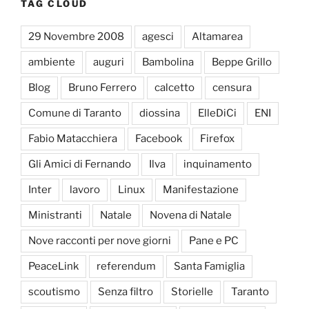
TAG CLOUD
29 Novembre 2008
agesci
Altamarea
ambiente
auguri
Bambolina
Beppe Grillo
Blog
Bruno Ferrero
calcetto
censura
Comune di Taranto
diossina
ElleDiCi
ENI
Fabio Matacchiera
Facebook
Firefox
Gli Amici di Fernando
Ilva
inquinamento
Inter
lavoro
Linux
Manifestazione
Ministranti
Natale
Novena di Natale
Nove racconti per nove giorni
Pane e PC
PeaceLink
referendum
Santa Famiglia
scoutismo
Senza filtro
Storielle
Taranto