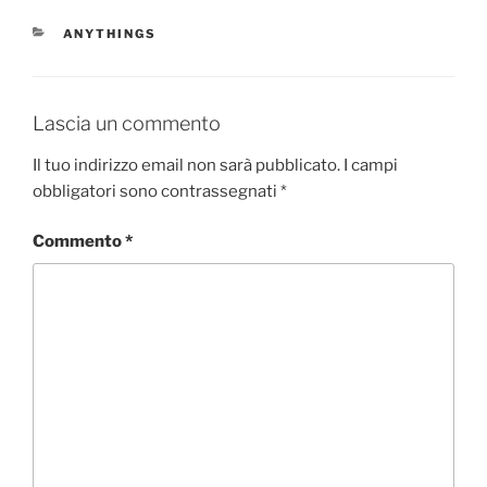
e
o
l
di
CATEGORIE
ANYTHINGS
b
d
vi
o
o
di
o
n
Lascia un commento
k
Il tuo indirizzo email non sarà pubblicato.
I campi
obbligatori sono contrassegnati
*
Commento
*