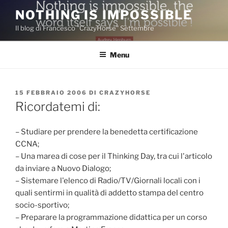
Salta
NOTHING IS IMPOSSIBLE
al
Il blog di Francesco "CrazyHorse" Settembre
contenuto
Menu
PUBBLICATO
15 FEBBRAIO 2006
DI
CRAZYHORSE
IL
Ricordatemi di:
– Studiare per prendere la benedetta certificazione
CCNA;
– Una marea di cose per il Thinking Day, tra cui l'articolo
da inviare a Nuovo Dialogo;
– Sistemare l'elenco di Radio/TV/Giornali locali con i
quali sentirmi in qualità di addetto stampa del centro
socio-sportivo;
– Preparare la programmazione didattica per un corso