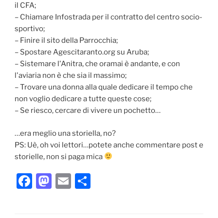
il CFA;
– Chiamare Infostrada per il contratto del centro socio-
sportivo;
– Finire il sito della Parrocchia;
– Spostare Agescitaranto.org su Aruba;
– Sistemare l'Anitra, che oramai è andante, e con
l'aviaria non è che sia il massimo;
– Trovare una donna alla quale dedicare il tempo che
non voglio dedicare a tutte queste cose;
– Se riesco, cercare di vivere un pochetto…
…era meglio una storiella, no?
PS: Uè, oh voi lettori…potete anche commentare post e
storielle, non si paga mica
F
M
E
C
a
a
m
o
c
st
ai
n