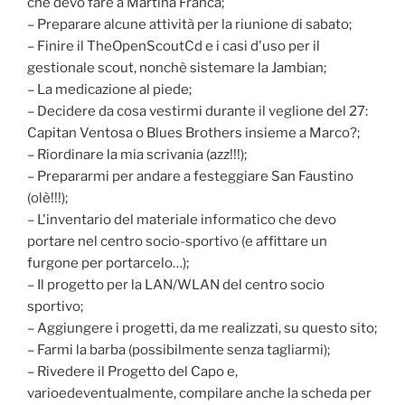
che devo fare a Martina Franca;
– Preparare alcune attività per la riunione di sabato;
– Finire il TheOpenScoutCd e i casi d'uso per il
gestionale scout, nonchè sistemare la Jambian;
– La medicazione al piede;
– Decidere da cosa vestirmi durante il veglione del 27:
Capitan Ventosa o Blues Brothers insieme a Marco?;
– Riordinare la mia scrivania (azz!!!);
– Prepararmi per andare a festeggiare San Faustino
(olè!!!);
– L'inventario del materiale informatico che devo
portare nel centro socio-sportivo (e affittare un
furgone per portarcelo…);
– Il progetto per la LAN/WLAN del centro socio
sportivo;
– Aggiungere i progetti, da me realizzati, su questo sito;
– Farmi la barba (possibilmente senza tagliarmi);
– Rivedere il Progetto del Capo e,
varioedeventualmente, compilare anche la scheda per